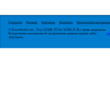
О проекте
Реклама
Партнеры
Контакты
Перепечатка материало
© IGotoWorld.com - Your GUIDE TO the WORLD. Все права защищены.
Копирование материалов без разрешения администрации сайта
ip
запрещено.