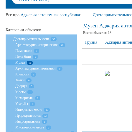
Все про
Аджария автономная республика
:
Достопримечательнос
Музеи Аджария авто
Категории объектов
Всего объектов:
18
Достопримечательности
57
Грузия
Аджария автон
Архитектурно-исторические
46
Памятники
6
Поля битв
0
Музеи
18
Архитектурные памятники
5
Крепости
1
Замки
0
Дворцы
0
Мосты
1
Мемориалы
0
Усадьбы
0
Интересные места
15
Природные зоны
12
Индустриальные
1
Мистические места
0