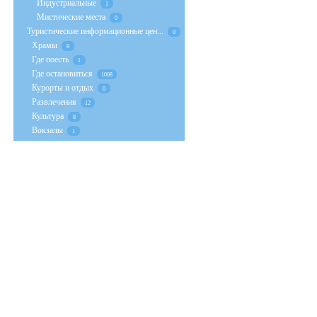
Индустриальные
1
Мистические места
0
Туристические информационные цен...
0
Храмы
9
Где поесть
1
Где остановиться
1008
Курорты и отдых
0
Развлечения
12
Культура
8
Вокзалы
1