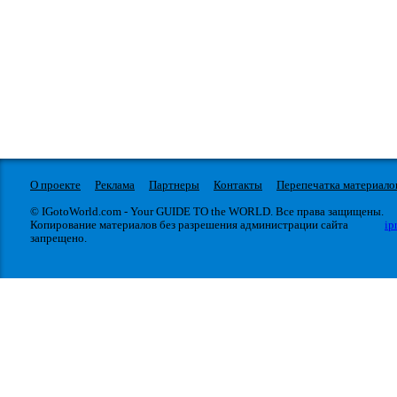
О проекте
Реклама
Партнеры
Контакты
Перепечатка материало
© IGotoWorld.com - Your GUIDE TO the WORLD. Все права защищены.
Копирование материалов без разрешения администрации сайта
ip
запрещено.