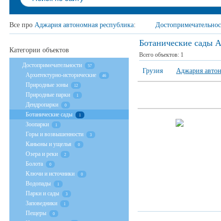
Все про
Аджария автономная республика
:
Достопримечательнос
Ботанические сады 
Категории объектов
Всего объектов:
1
Достопримечательности
57
Грузия
Аджария автон
Архитектурно-исторические
46
Природные зоны
12
Природные парки
1
Дендропарки
0
Ботанические сады
1
Зоопарки
1
Горы и возвышенности
3
Каньоны и ущелья
0
Озера и реки
2
Болота
0
Ключи и источники
0
Водопады
1
Парки и сады
3
Заповедники
1
Пещеры
0