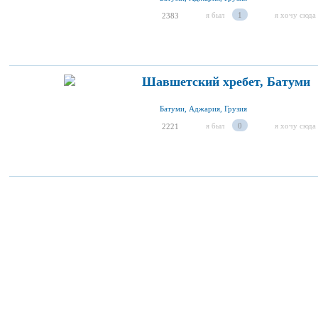
я был
1
я хочу сюда
2383
Шавшетский хребет, Батуми
Батуми, Аджария, Грузия
я был
0
я хочу сюда
2221