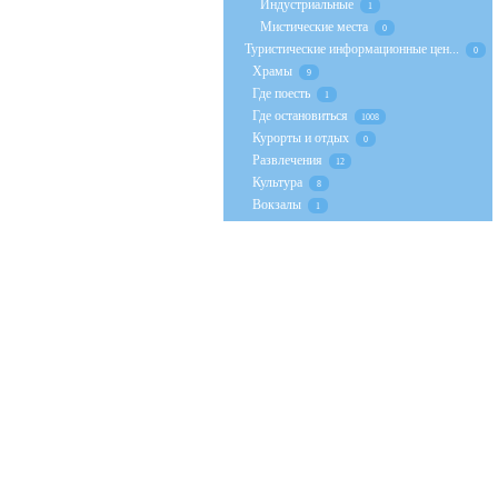
Индустриальные
1
Мистические места
0
Туристические информационные цен...
0
Храмы
9
Где поесть
1
Где остановиться
1008
Курорты и отдых
0
Развлечения
12
Культура
8
Вокзалы
1