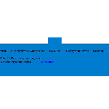
такты
Перепечатка материалов
Вакансии
Сотрудничество
Помощь
 WORLD. Все права защищены.
я администрации сайта
iproaction