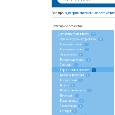
Все про
Аджария автономная республик
Категории объектов
Достопримечательности
57
Архитектурно-исторические
46
Природные зоны
12
Природные парки
1
Дендропарки
0
Ботанические сады
1
Зоопарки
1
Горы и возвышенности
3
Каньоны и ущелья
0
Озера и реки
2
Болота
0
Ключи и источники
0
Водопады
1
Парки и сады
3
Заповедники
1
Пещеры
0