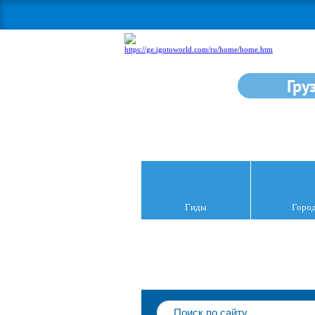
Гру
Гиды
Горо