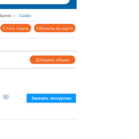
бытия
—
Guides
ка
Стать гидом
Объекты на карте
Добавить объект
0
Заказать экскурсию