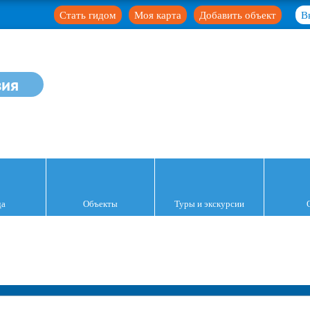
Стать гидом
Моя карта
Добавить объект
В
зия
да
Объекты
Туры и экскурсии