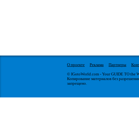
О проекте
Реклама
Партнеры
Кон
© IGotoWorld.com - Your GUIDE TO the
Копирование материалов без разрешени
запрещено.