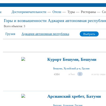
а
:
Достопримечательности
—
Отели
—
Туры
—
Рестораны
—
Со
Горы и возвышенности Аджария автономная республи
Всего объектов:
3
Грузия
Аджария автономная республика
Выбрать
Курорт Бешуми, Бешуми
Бешуми, Хулойский р-н, Грузия
я был
0
я хочу сюда
4384
Арсианский хребет, Батуми
Батуми, Аджария, Грузия