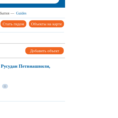
бытия
—
Guides
Стать гидом
Объекты на карте
Добавить объект
 Русудан Петвиашвили,
0