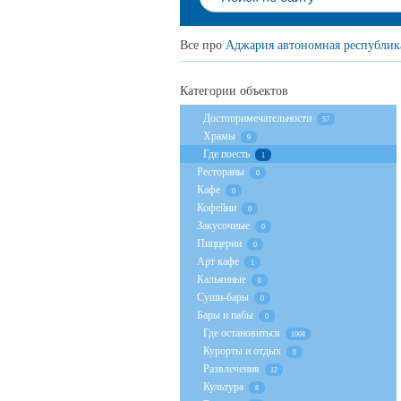
Все про
Аджария автономная республик
Категории объектов
Достопримечательности
57
Храмы
9
Где поесть
1
Рестораны
0
Кафе
0
Кофейни
0
Закусочные
0
Пиццерии
0
Арт кафе
1
Кальянные
0
Суши-бары
0
Бары и пабы
0
Где остановиться
1008
Курорты и отдых
0
Развлечения
12
Культура
8