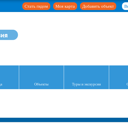
Стать гидом
Моя карта
Добавить объект
В
зия
да
Объекты
Туры и экскурсии