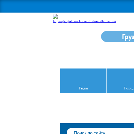
Гру
Гиды
Горо