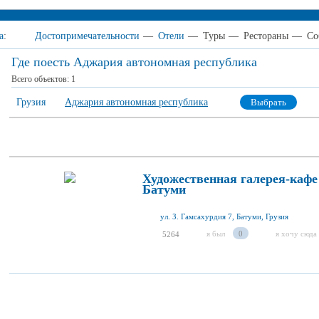
а
:
Достопримечательности
—
Отели
—
Туры
—
Рестораны
—
Со
Где поесть Аджария автономная республика
Всего объектов:
1
Грузия
Аджария автономная республика
Выбрать
Художественная галерея-кафе
Батуми
ул. З. Гамсахурдия 7, Батуми, Грузия
я был
0
я хочу сюда
5264