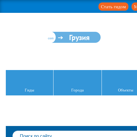
Стать гидом
М
Грузия
Гиды
Города
Объекты