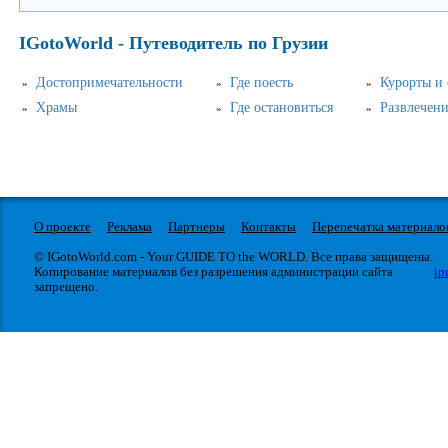
IGotoWorld - Путеводитель по Грузии
Достопримечательности
Где поесть
Курорты и
Храмы
Где остановиться
Развлечен
О проекте
Реклама
Партнеры
Контакты
Перепечатка материало
© IGotoWorld.com - Your GUIDE TO the WORLD. Все права защищены.
Копирование материалов без разрешения администрации сайта
ip
запрещено.