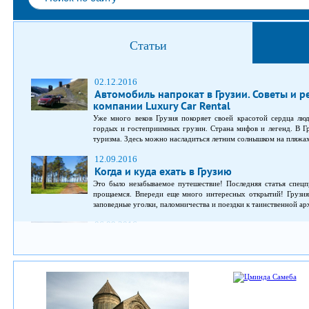
Статьи
02.12.2016
Автомобиль напрокат в Грузии. Советы и 
компании Luxury Car Rental
Уже много веков Грузия покоряет своей красотой сердца люд
гордых и гостеприимных грузин. Страна мифов и легенд. В Г
туризма. Здесь можно насладиться летним солнышком на пляжах 
12.09.2016
Когда и куда ехать в Грузию
Это было незабываемое путешествие! Последняя статья спецп
прощаемся. Впереди еще много интересных открытий! Грузия
заповедные уголки, паломничества и поездки к таинственной ар
06.09.2016
Отдых на море в Батуми
Туристическая столица Грузии и солнечное сердце Ад
Черноморского побережья. Это 65 км², на которых у
достопримечательности, а на морские приключения вдохновляет 