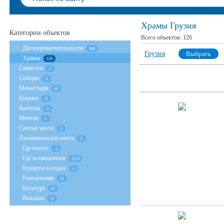
Храмы Грузия
Категории объектов
Всего объектов:
126
Достопримечательности
506
Грузия
Выбрать
Храмы
126
Cинагоги
2
Соборы
8
Монастыри
40
Церкви
71
Костелы
0
Мечети
4
Святые места
1
Паломнические места
0
Где поесть
3
Где остановиться
3215
Курорты и отдых
4
Развлечения
21
Культура
87
Вокзалы
5