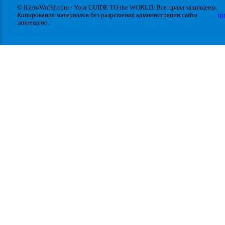
© IGotoWorld.com - Your GUIDE TO the WORLD. Все права защищены.
Копирование материалов без разрешения администрации сайта
ip
запрещено.