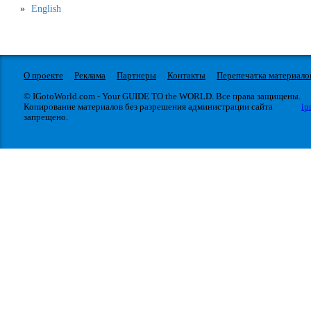
English
О проекте
Реклама
Партнеры
Контакты
Перепечатка материало
© IGotoWorld.com - Your GUIDE TO the WORLD. Все права защищены.
Копирование материалов без разрешения администрации сайта
ip
запрещено.