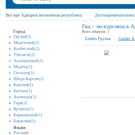
Все про
Аджария автономная республика
:
Достопримечательнос
Гид – экскурсовод в 
Город
Всего объектов:
1
Грузия(2)
Guides Грузия
Guides А
Мцхетский(2)
Казбегский(2)
Тбилиси(2)
Ахалцихский(1)
Мцхета(1)
Сигнахи(1)
Шида-Картли(1)
Кахетия(1)
Батуми(1)
Аспиндза(1)
Гори(1)
Кутаиси(1)
Боржомский(1)
Боржоми(1)
Языки
Русский