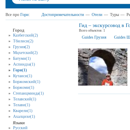
Все про
Гори
:
Достопримечательности
—
Отели
—
Туры
—
Р
Гид – экскурсовод в Г
Город
Всего объектов:
1
Казбегский(2)
Guides Грузия
Guides Ш
Тбилиси(2)
Грузия(2)
Мцхетский(2)
Батуми(1)
Аспиндза(1)
Гори(1)
Кутаиси(1)
Боржомский(1)
Боржоми(1)
Степанцминда(1)
Телавский(1)
Телави(1)
Кварели(1)
Ахалцихе(1)
Языки
Русский