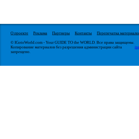
О проекте
Реклама
Партнеры
Контакты
Перепечатка материало
© IGotoWorld.com - Your GUIDE TO the WORLD. Все права защищены.
Копирование материалов без разрешения администрации сайта
ip
запрещено.