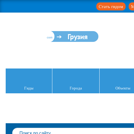
Стать гидом
М
Грузия
Гиды
Города
Объекты