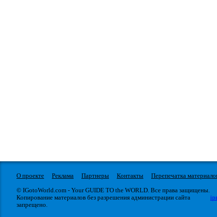
О проекте
Реклама
Партнеры
Контакты
Перепечатка материало
© IGotoWorld.com - Your GUIDE TO the WORLD. Все права защищены.
Копирование материалов без разрешения администрации сайта
ip
запрещено.