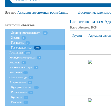
Все про
Аджария автономная республика
:
Достопримечательнос
Где остановиться Ад
Категории объектов
Всего объектов:
1008
Достопримечательности
57
Грузия
Аджария автон
Храмы
9
Где поесть
1
Где остановиться
1008
Гостиницы
1008
Коттеджные городки
0
Хостелы
0
Частные квартиры
0
Кемпинги
0
Отели на воде
0
Апартаменты
0
Курорты и отдых
0
Развлечения
12
Культура
8
Вокзалы
1