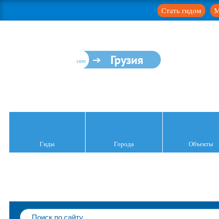
Стать гидом
М
Грузия
Гиды
Города
Объекты