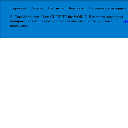
О проекте
Реклама
Партнеры
Контакты
Перепечатка материало
© IGotoWorld.com - Your GUIDE TO the WORLD. Все права защищены.
Копирование материалов без разрешения администрации сайта
ip
запрещено.