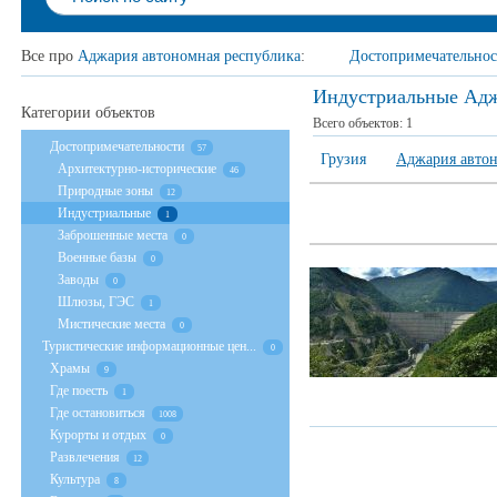
Все про
Аджария автономная республика
:
Достопримечательнос
Индустриальные Адж
Категории объектов
Всего объектов:
1
Достопримечательности
57
Грузия
Аджария автон
Архитектурно-исторические
46
Природные зоны
12
Индустриальные
1
Заброшенные места
0
Военные базы
0
Заводы
0
Шлюзы, ГЭС
1
Мистические места
0
Туристические информационные цен...
0
Храмы
9
Где поесть
1
Где остановиться
1008
Курорты и отдых
0
Развлечения
12
Культура
8