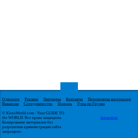
О проекте
Реклама
Партнеры
Контакты
Перепечатка материалов
Вакансии
Сотрудничество
Помощь
Туры по Грузии
© IGotoWorld.com - Your GUIDE TO
the WORLD. Все права защищены.
iproaction
Копирование материалов без
разрешения администрации сайта
запрещено.