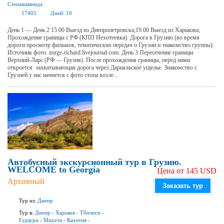
Степанцминда
17405
Дней:
10
День 1 — День 2 15.00 Выезд из Днепропетровска;19.00 Выезд из Харькова;
Прохождение границы с РФ (КПП Нехотеевка). Дорога в Грузию (во время
дороги просмотр фильмов, тематических передач о Грузии и знакомство группы).
Источник фото: zorge-richard.livejournal.com. День 3 Пересечение границы
Верхний-Ларс (РФ — Грузия). После прохождения границы, перед нами
откроется захватывающая дорога через Дарьяльское ущелье. Знакомство с
Грузией у нас начнется с фото стопа возле...
Автобусный экскурсионный тур в Грузию.
WELCOME to Georgia
Цена от 145 USD
Архивный
Заказать тур
Тур из:
Днепр
Тур в:
Днепр
-
Харьков
-
Тбилиси
-
Гудаури
-
Мцхета
-
Кахетия
-