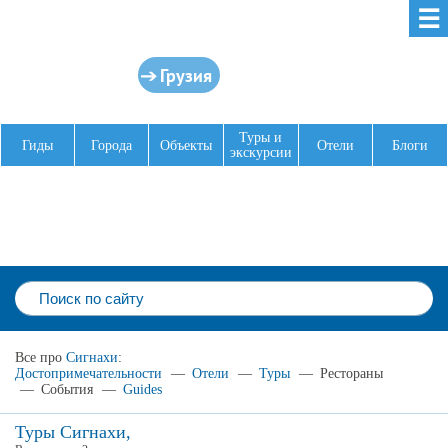
☰
Грузия
Туры и
Гиды
Города
Объекты
Отели
Блоги
экскурсии
Все про
Сигнахи
:
Достопримечательности
—
Отели
—
Туры
—
Рестораны
—
События
—
Guides
Туры Сигнахи,