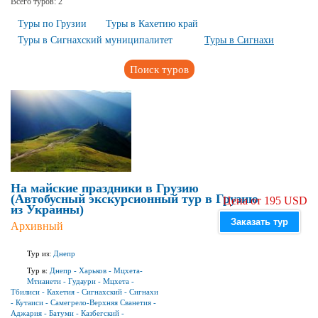
Всего туров:
2
Туры по Грузии
Туры в Кахетию край
Туры в Сигнахский муниципалитет
Туры в Сигнахи
Поиск туров
На майские праздники в Грузию
(Автобусный экскурсионный тур в Грузию
Цена от 195 USD
из Украины)
Заказать тур
Архивный
Тур из:
Днепр
Тур в:
Днепр
-
Харьков
-
Мцхета-
Мтианети
-
Гудаури
-
Мцхета
-
Тбилиси
-
Кахетия
-
Сигнахский
-
Сигнахи
-
Кутаиси
-
Самегрело-Верхняя Сванетия
-
Аджария
-
Батуми
-
Казбегский
-