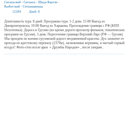
Сигнахский
-
Сигнахи
-
Шида-Картли
-
Казбегский
-
Степанцминда
12284
Дней:
8
Длительность тура: 8 дней. Программа тура: 1-2 день: 15.00 Выезд из
Днепропетровска; 19.00 Выезд из Харькова; Прохождение границы с РФ (КПП
Нехотеевка). Дорога в Грузию (во время дороги просмотр фильмов, тематических
программ по Грузии). 3 день: Пересечение границы Верхний-Ларс (РФ — Грузия)
Мы проедем по военно-грузинской дороге несравненной красоты. Дух захватит от
проезда по крестовому перевалу (2379м), заснеженные вершины, и чистый горный
воздух! Фото-стоп возле арки « Дружбы Народов» , после увидим...