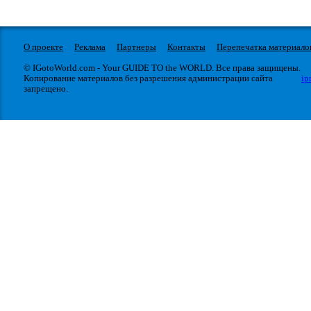
О проекте
Реклама
Партнеры
Контакты
Перепечатка материало
© IGotoWorld.com - Your GUIDE TO the WORLD. Все права защищены.
Копирование материалов без разрешения администрации сайта
ip
запрещено.