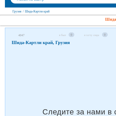
Следите за нами в соцсетях
Грузия
/
Шида-Картли край
Шида-
0
0
я был
я хочу сюда
4047
Шида-Картли край, Грузия