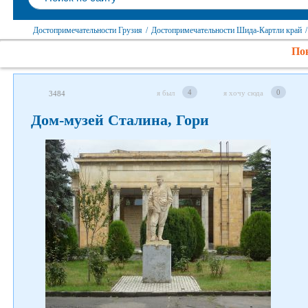
Достопримечательности Грузия
/
Достопримечательности Шида-Картли край
/
Пок
4
0
я был
я хочу сюда
3484
Дом-музей Сталина, Гори
Следите за нами в соцсетях