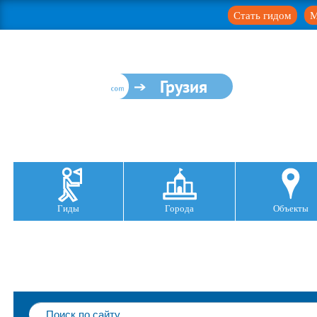
Стать гидом
М
Грузия
Гиды
Города
Объекты