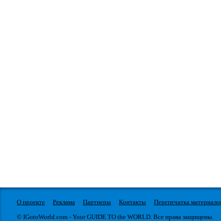
О проекте
Реклама
Партнеры
Контакты
Перепечатка материало
© IGotoWorld.com - Your GUIDE TO the WORLD. Все права защищены.