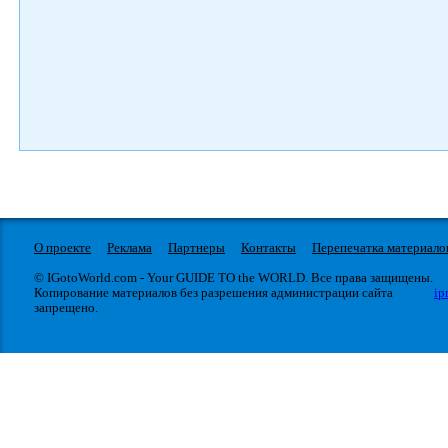
О проекте
Реклама
Партнеры
Контакты
Перепечатка материало
© IGotoWorld.com - Your GUIDE TO the WORLD. Все права защищены.
Копирование материалов без разрешения администрации сайта
ip
запрещено.