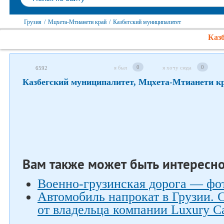
Грузия
/
Мцхета-Мтианети край
/
Казбегский муниципалитет
Казб
Следите за нами в соцсетях
0
0
я был
я хочу сюда
6592
Казбегский муниципалитет, Мцхета-Мтианети к
Вам также может быть интересн
Военно-грузинская дорога — фо
Автомобиль напрокат в Грузии. 
от владельца компании Luxury Ca