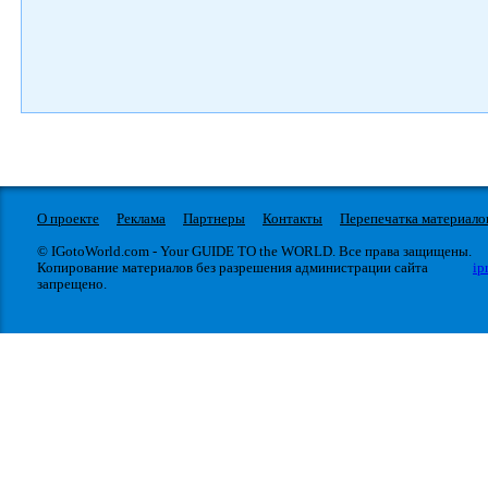
О проекте
Реклама
Партнеры
Контакты
Перепечатка материало
© IGotoWorld.com - Your GUIDE TO the WORLD. Все права защищены.
Копирование материалов без разрешения администрации сайта
ip
запрещено.