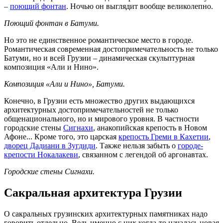
–
поющий фонтан
. Ночью он выглядит вообще великолепно.
Поющий фонтан в Батуми.
Но это не единственное романтическое место в городе.
Романтическая современная достопримечательность не только
Батуми, но и всей Грузии – динамическая скульптурная
композиция «Али и Нино».
Композиция «Али и Нино», Батуми.
Конечно, в Грузии есть множество других выдающихся
архитектурных достопримечательностей не только
общенационального, но и мирового уровня. В частности
городские стены
Сигнахи
, анакопийская крепость в Новом
Афоне... Кроме того, это царская
крепость Греми в Кахетии
,
дворец Дадиани в Зугдиди
. Также нельзя забыть о
городе-
крепости Нокалакеви
, связанном с легендой об аргонавтах.
Городские стены Сигнахи.
Сакральная архитектура Грузии
О сакральных грузинских архитектурных памятниках надо
говорить отдельно. Ведь именно с них когда-то началась новая