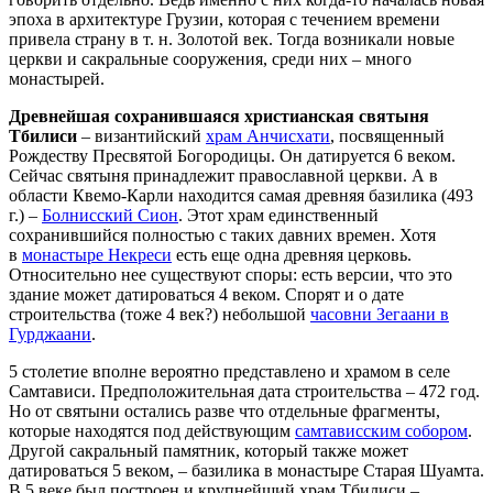
эпоха в архитектуре Грузии, которая с течением времени
привела страну в т. н. Золотой век. Тогда возникали новые
церкви и сакральные сооружения, среди них – много
монастырей.
Древнейшая сохранившаяся христианская святыня
Тбилиси
– византийский
храм Анчисхати
, посвященный
Рождеству Пресвятой Богородицы. Он датируется 6 веком.
Сейчас святыня принадлежит православной церкви. А в
области Квемо-Карли находится самая древняя базилика (493
г.) –
Болнисский Сион
. Этот храм единственный
сохранившийся полностью с таких давних времен. Хотя
в
монастыре Некреси
есть еще одна древняя церковь.
Относительно нее существуют споры: есть версии, что это
здание может датироваться 4 веком. Спорят и о дате
строительства (тоже 4 век?) небольшой
часовни Зегаани в
Гурджаани
.
5 столетие вполне вероятно представлено и храмом в селе
Самтависи. Предположительная дата строительства – 472 год.
Но от святыни остались разве что отдельные фрагменты,
которые находятся под действующим
самтависским собором
.
Другой сакральный памятник, который также может
датироваться 5 веком, – базилика в монастыре Старая Шуамта.
В 5 веке был построен и крупнейший храм Тбилиси –