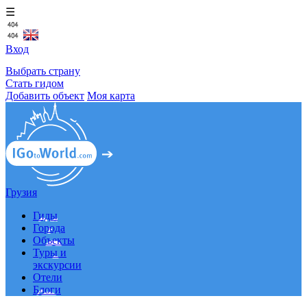
☰
Вход
Выбрать страну
Стать гидом
Добавить объект
Моя карта
Грузия
Гиды
Города
Объекты
Туры и
экскурсии
Отели
Блоги