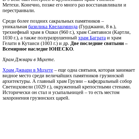
Метехи. Конечно, позже его много раз восстанавливали и
перестраивали.
Среди более поздних сакральных памятников –
уникальная
базилика Квелацминда
(Гурджаани, 8 в.),
трехнефный храм в Ошки (960 г.), храм Самтависи (Картли,
1030 г.), а также полуразрушенный
храм Баграта
и храм
Гелати в Кутаиси (1003 г.) и др.
Две последние святыни –
Всемирное наследие ЮНЕСКО
.
Храм Джвари в Мцхете.
Храм Джвари в Мцхете
– еще одна святыня, которая занимает
видное место среди величайших памятников грузинской
архитектуры. А главный храм Грузии – кафедральный собор
Светицховели (1029 г.), окруженный крепостными стенами.
Исторически он стал и усыпальницей – то есть местом
захоронения грузинских царей.