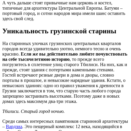
А чуть дальше стоят привычные нам церковь и костел,
типичные для архитектуры Центральной Европы. Батуми –
портовый город, и сотни народов мира имели шанс оставить
здесь свой след.
Уникальность грузинской старины
На старинных улочках грузинских центральных кварталов
городов всегда удивительно уютно, немного тесно и очень
красиво.
Если же вы действительно любите почувствовать
на себе тысячелетнюю историю
, то прежде всего
погрузитесь в сплетение улиц старого Тбилиси. На них, как и
прежде, стоят здания с потертыми каменными стенами.
Гостей встречают резные двери в дома и дворы, словно
порталы в прошлое, и невысокие нарядные здания. Кстати, о
невысоких зданиях: одно из правил уважения к древности в
Грузии заключается в том, что старую часть любого города
запрещено застраивать высотками. Поэтому даже в новых
домах здесь максимум два-три этажа.
Тбилиси. Старый город ночью.
Среди самых интересных памятников старинной архитектуры
–
Вардзиа
. Это пещерный комплекс 12 века, находящийся в