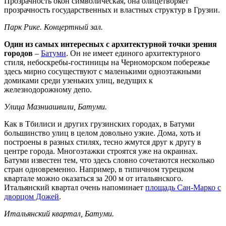
Прозрачность окон символическая, она олицетворяет
прозрачность государственных и властных структур в Грузии.
Парк Рике. Концертный зал.
Один из самых интересных с архитектурной точки зрения
городов
–
Батуми
. Он не имеет единого архитектурного
стиля, небоскребы-гостиницы на Черноморском побережье
здесь мирно сосуществуют с маленькими одноэтажными
домиками среди узеньких улиц, ведущих к
железнодорожному депо.
Улица Мазниашвили, Батуми.
Как в Тбилиси и других грузинских городах, в Батуми
большинство улиц в целом довольно узкие. Дома, хоть и
построены в разных стилях, тесно жмутся друг к другу в
центре города. Многоэтажки строятся уже на окраинах.
Батуми известен тем, что здесь словно сочетаются несколько
стран одновременно. Например, в типичном турецком
квартале можно оказаться за 200 м от итальянского.
Итальянский квартал очень напоминает
площадь Сан-Марко с
дворцом Дожей
.
Итальянский квартал, Батуми.