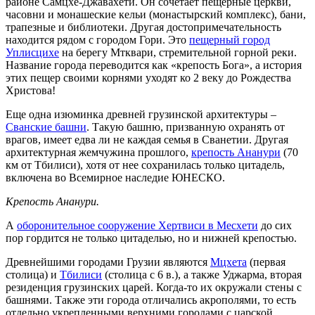
районе Самцхе-Джавахети. Он сочетает пещерные церкви,
часовни и монашеские кельи (монастырский комплекс), бани,
трапезные и библиотеки. Другая достопримечательность
находится рядом с городом Гори. Это
пещерный город
Уплисцихе
на берегу Мтквари, стремительной горной реки.
Название города переводится как «крепость Бога», а история
этих пещер своими корнями уходят ко 2 веку до Рождества
Христова!
Еще одна изюминка древней грузинской архитектуры –
Сванские башни
. Такую башню, призванную охранять от
врагов, имеет едва ли не каждая семья в Сванетии. Другая
архитектурная жемчужина прошлого,
крепость Ананури
(70
км от Тбилиси), хотя от нее сохранилась только цитадель,
включена во Всемирное наследие ЮНЕСКО.
Крепость Ананури.
А
оборонительное сооружение Хертвиси в Месхети
до сих
пор гордится не только цитаделью, но и нижней крепостью.
Древнейшими городами Грузии являются
Мцхета
(первая
столица) и
Тбилиси
(столица с 6 в.), а также Уджарма, вторая
резиденция грузинских царей. Когда-то их окружали стены с
башнями. Также эти города отличались акрополями, то есть
отдельно укрепленными верхними городами с царской