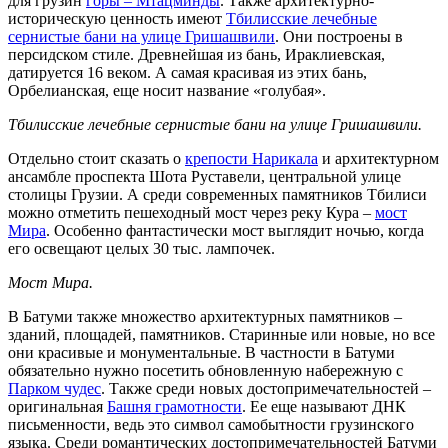
для грузин
горы – Мтацминды
. Также архитектурно-
историческую ценность имеют
Тбилисские лечебные
сернистые бани на улице Гришашвили
. Они построены в
персидском стиле. Древнейшая из бань, Ираклиевская,
датируется 16 веком. А самая красивая из этих бань,
Орбелианская, еще носит название «голубая».
Тбилисские лечебные сернистые бани на улице Гришашвили.
Отдельно стоит сказать о
крепости Нарикала
и архитектурном
ансамбле проспекта Шота Руставели, центральной улице
столицы Грузии. А среди современных памятников Тбилиси
можно отметить пешеходный мост через реку Кура –
мост
Мира
. Особенно фантастически мост выглядит ночью, когда
его освещают целых 30 тыс. лампочек.
Мост Мира.
В Батуми также множество архитектурных памятников –
зданий, площадей, памятников. Старинные или новые, но все
они красивые и монументальные. В частности в Батуми
обязательно нужно посетить обновленную набережную с
Парком чудес
. Также среди новых достопримечательностей –
оригинальная
Башня грамотности
. Ее еще называют ДНК
письменности, ведь это символ самобытности грузинского
языка. Среди романтических достопримечательностей Батуми