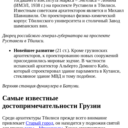
тогдашнего Института Маркса – Энгельса – Ленина
(ИМЭЛ, 1938 г.) на проспекте Руставели в Тбилиси.
Известным советским архитектором является и Михаил
Шавишвили. Он проектировал физико-химический
корпус Тбилисского университета и столичный Завод
шампанских вин.
Дворец российского генерал-губернатора на проспекте
Руставели в Тбилиси.
Новейшее развитие
(21 ст.). Кроме грузинских
архитекторов, к проектированию новых сооружений
присоединились мировые зодчие. В частности
испанский архитектор Альберто Доминго Кабо,
который спроектировал здание парламента в Кутаиси,
стеклянное здание МВД и тому подобное.
Верхняя станция фуникулера в Батуми.
Самые известные
достопримечательности Грузии
Среди архитектуры Тбилиси прежде всего внимание
привлекает
Старый город
, он находится у подножия святой