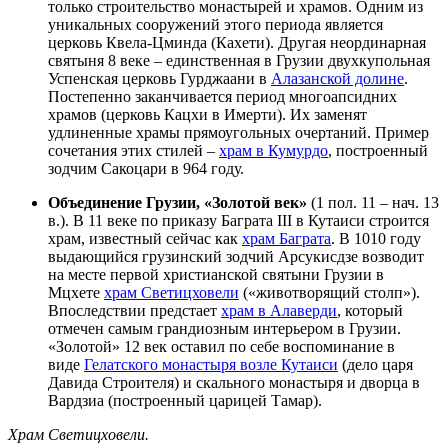
только строительство монастырей и храмов. Одним из
уникальных сооружений этого периода является
церковь Квела-Цминда (Кахети). Другая неординарная
святыня 8 веке – единственная в Грузии двухкупольная
Успенская церковь Гурджаани в
Алазанской долине
.
Постепенно заканчивается период многоапсидних
храмов (церковь Кацхи в Имерти). Их заменят
удлиненные храмы прямоугольных очертаний. Пример
сочетания этих стилей –
храм в Кумурдо
, построенный
зодчим Сакоцари в 964 году.
Объединение Грузии, «Золотой век»
(1 пол. 11 – нач. 13
в.). В 11 веке по приказу Баграта III в Кутаиси строится
храм, известный сейчас как
храм Баграта
. В 1010 году
выдающийся грузинский зодчий Арсукисдзе возводит
на месте первой христианской святыни Грузии в
Мцхете
храм Светицховели
(«животворящий столп»).
Впоследствии предстает
храм в Алаверди
, который
отмечен самым грандиозным интерьером в Грузии.
«Золотой» 12 век оставил по себе воспоминание в
виде
Гелатского монастыря возле Кутаиси
(дело царя
Давида Строителя) и скального монастыря и дворца в
Вардзиа (построенный царицей Тамар).
Храм Светицховели.