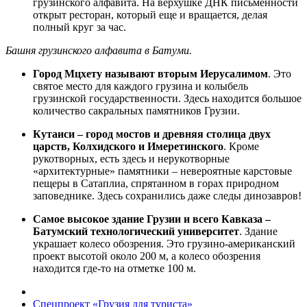
грузинского алфавита. На верхушке ДНК письменности
открыт ресторан, который еще и вращается, делая
полный круг за час.
Башня грузинского алфавита в Батуми.
Город Мцхету называют вторым Иерусалимом
. Это
святое место для каждого грузина и колыбель
грузинской государственности. Здесь находится большое
количество сакральных памятников Грузии.
Кутаиси – город мостов и древняя столица двух
царств, Колхидского и Имеретинского
. Кроме
рукотворных, есть здесь и нерукотворные
«архитектурные» памятники – невероятные карстовые
пещеры в Сатаплиа, спрятанном в горах природном
заповеднике. Здесь сохранились даже следы динозавров!
Самое высокое здание Грузии и всего Кавказа –
Батумский технологический университет
. Здание
украшает колесо обозрения. Это грузино-американский
проект высотой около 200 м, а колесо обозрения
находится где-то на отметке 100 м.
Спецпроект «Грузия для туриста»