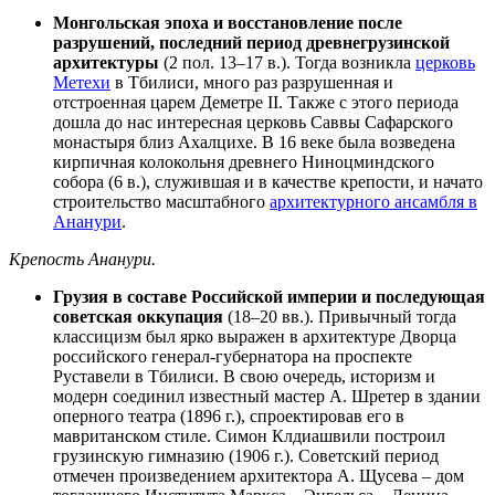
Монгольская эпоха и восстановление после
разрушений, последний период древнегрузинской
архитектуры
(2 пол. 13–17 в.). Тогда возникла
церковь
Метехи
в Тбилиси, много раз разрушенная и
отстроенная царем Деметре II. Также с этого периода
дошла до нас интересная церковь Саввы Сафарского
монастыря близ Ахалцихе. В 16 веке была возведена
кирпичная колокольня древнего Ниноцминдского
собора (6 в.), служившая и в качестве крепости, и начато
строительство масштабного
архитектурного ансамбля в
Ананури
.
Крепость Ананури.
Грузия в составе Российской империи и последующая
советская оккупация
(18–20 вв.). Привычный тогда
классицизм был ярко выражен в архитектуре Дворца
российского генерал-губернатора на проспекте
Руставели в Тбилиси. В свою очередь, историзм и
модерн соединил известный мастер А. Шретер в здании
оперного театра (1896 г.), спроектировав его в
мавританском стиле. Симон Клдиашвили построил
грузинскую гимназию (1906 г.). Советский период
отмечен произведением архитектора А. Щусева – дом