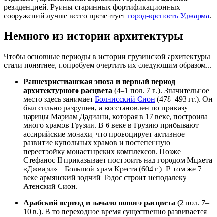
резиденцией. Руины старинных фортификационных
сооружений лучше всего презентует
город-крепость Уджарма
.
Немного из истории архитектуры
Чтобы основные периоды в истории грузинской архитектуры
стали понятнее, попробуем очертить их следующим образом...
Раннехристианская эпоха и первый период
архитектурного расцвета
(4–1 пол. 7 в.). Значительное
место здесь занимает
Болнисский Сион
(478–493 гг.). Он
был сильно разрушен, а восстановлен по приказу
царицы Мариам Дадиани, которая в 17 веке, построила
много храмов Грузии. В 6 веке в Грузию прибывают
ассирийские монахи, что провоцирует активное
развитие купольных храмов и постепенную
перестройку монастырских комплексов. Позже
Стефанос ІІ приказывает построить над городом Мцхета
«Джвари» – Большой храм Креста (604 г.). В том же 7
веке армянский зодчий Тодос строит неподалеку
Атенский Сион.
Арабский период и начало нового расцвета
(2 пол. 7–
10 в.). В то переходное время существенно развивается