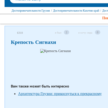
Достопримечательности Грузия
/
Достопримечательности Кахетия край
/
Дост
Пок
Следите за нами в соцсетях
2
0
я был
я хочу сюда
6310
Крепость Сигнахи
Вам также может быть интересно
Архитектура Грузии: прикоснуться к прекрасному