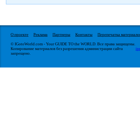
О проекте
Реклама
Партнеры
Контакты
Перепечатка материало
© IGotoWorld.com - Your GUIDE TO the WORLD. Все права защищены.
Копирование материалов без разрешения администрации сайта
ip
запрещено.