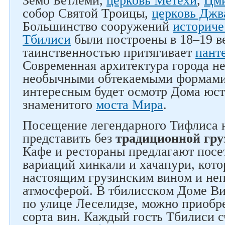
Земо Бетлеми,
церковь Метехи
,
Цми
собор Святой Троицы,
церковь Джв
Большинство сооружений
историче
Тбилиси
были построены в 18–19 в
таинственностью притягивает
пант
Современная архитектура города не
необычными обтекаемыми формами,
интересным будет осмотр Дома юст
знаменитого
моста Мира
.
Посещение легендарного Тифлиса 
представить без
традиционной гру
Кафе и рестораны предлагают поcе
вариаций хинкали и хачапури, кот
настоящим грузинским вином и не
атмосферой. В тбилисском Доме В
по улице Леселидзе, можно приобр
сорта вин. Каждый гость Тбилиси с