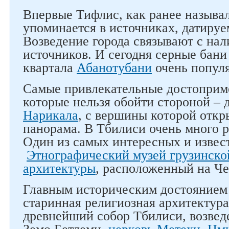
Впервые Тифлис, как ранее называ
упоминается в источниках, датируе
Возведение города связывают с на
источников. И сегодня серные бани
квартала
Абанотубани
очень попул
Самые привлекательные достоприме
которые нельзя обойти стороной – 
Нарикала
, с вершины которой откр
панорама. В Тбилиси очень много р
Один из самых интересных и извес
Этнографический музей грузинско
архитектуры
, расположенный на Че
Главным историческим достоянием 
старинная религиозная архитектур
древнейший собор Тбилиси, возведе
Следите за нами в соцсетях