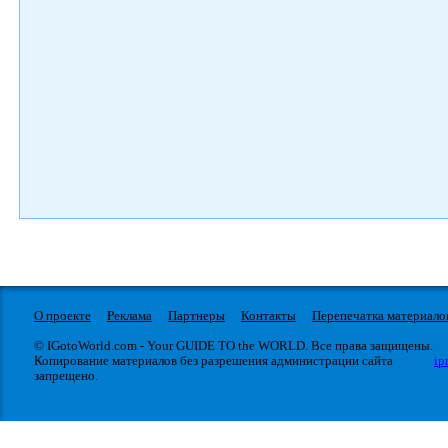
О проекте
Реклама
Партнеры
Контакты
Перепечатка материало
© IGotoWorld.com - Your GUIDE TO the WORLD. Все права защищены.
Копирование материалов без разрешения администрации сайта
ip
запрещено.