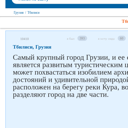
Грузия
/
Тбилиси
Тб
393
60
я был
я хочу сюда
10410
Тбилиси, Грузия
Самый крупный город Грузии, и ее 
является развитым туристическим 
может похвастаться изобилием арх
достояний и удивительной природо
расположен на берегу реки Кура, в
разделяют город на две части.