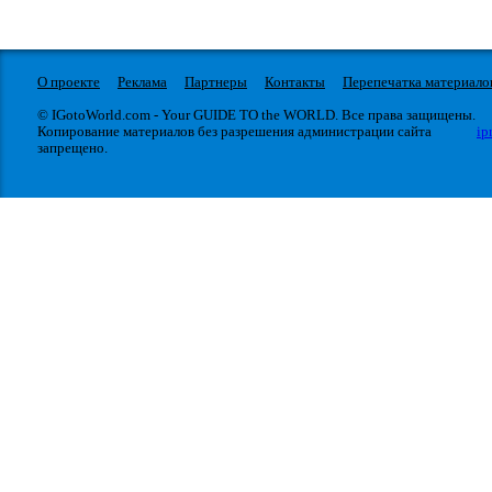
О проекте
Реклама
Партнеры
Контакты
Перепечатка материало
© IGotoWorld.com - Your GUIDE TO the WORLD. Все права защищены.
Копирование материалов без разрешения администрации сайта
ip
запрещено.