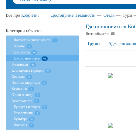
Все про
Кобулети
:
Достопримечательности
—
Отели
—
Туры
Где остановиться Ко
Категории объектов
Всего объектов:
68
Достопримечательности
1
Грузия
Аджария автон
Храмы
0
Где поесть
0
Где остановиться
68
Гостиницы
68
Коттеджные городки
0
Хостелы
0
Частные квартиры
0
Кемпинги
0
Отели на воде
0
Апартаменты
0
Курорты и отдых
0
Развлечения
1
Культура
0
Вокзалы
0