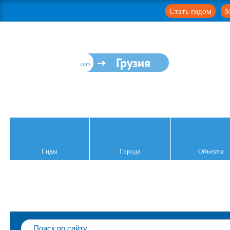
Стать гидом
М
Грузия
Гиды
Города
Объекты