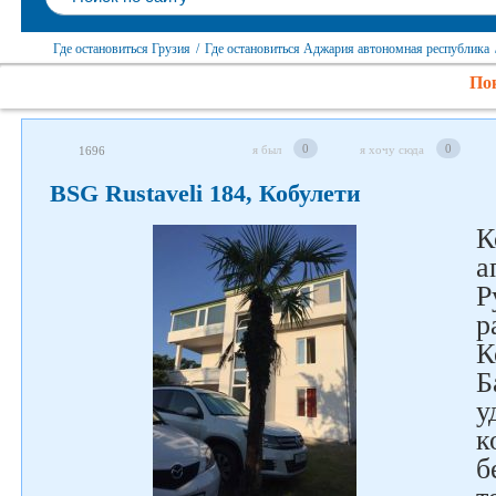
Где остановиться Грузия
/
Где остановиться Аджария автономная республика
Пок
0
0
я был
я хочу сюда
1696
BSG Rustaveli 184, Кобулети
Следите за нами в соцсетях
К
а
Р
р
К
Б
у
к
б