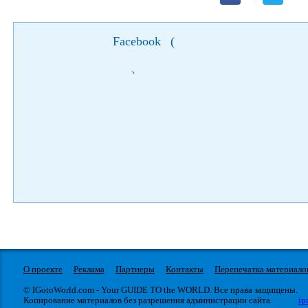
Facebook
(
)
О проекте
Реклама
Партнеры
Контакты
Перепечатка материало
© IGotoWorld.com - Your GUIDE TO the WORLD. Все права защищены.
Копирование материалов без разрешения администрации сайта
ip