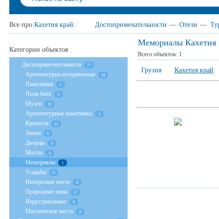
Все про
Кахетия край
:
Достопримечательности
—
Отели
—
Ту
Мемориалы Кахетия 
Категории объектов
Всего объектов:
1
Достопримечательности
71
Грузия
Кахетия край
Архитектурно-исторические
54
Памятники
1
Поля битв
0
Музеи
29
Архитектурные памятники
4
Крепости
11
Замки
0
Дворцы
0
Мосты
0
Мемориалы
1
Усадьбы
0
Интересные места
8
Природные зоны
17
Индустриальные
0
Мистические места
0