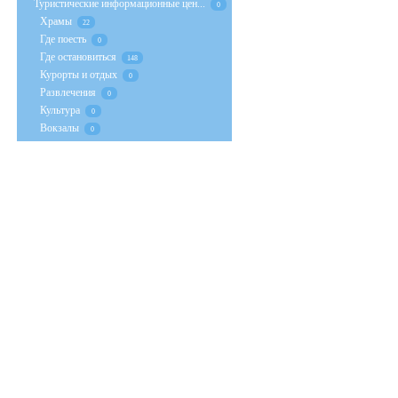
Туристические информационные цен...
0
Храмы
22
Где поесть
0
Где остановиться
148
Курорты и отдых
0
Развлечения
0
Культура
0
Вокзалы
0