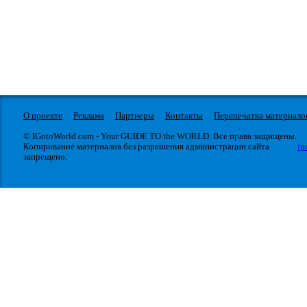
О проекте
Реклама
Партнеры
Контакты
Перепечатка материало
© IGotoWorld.com - Your GUIDE TO the WORLD. Все права защищены.
Копирование материалов без разрешения администрации сайта
ip
запрещено.