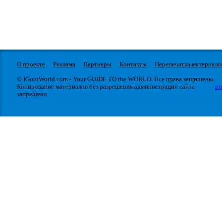
О проекте
Реклама
Партнеры
Контакты
Перепечатка материало
© IGotoWorld.com - Your GUIDE TO the WORLD. Все права защищены.
Копирование материалов без разрешения администрации сайта
ip
запрещено.