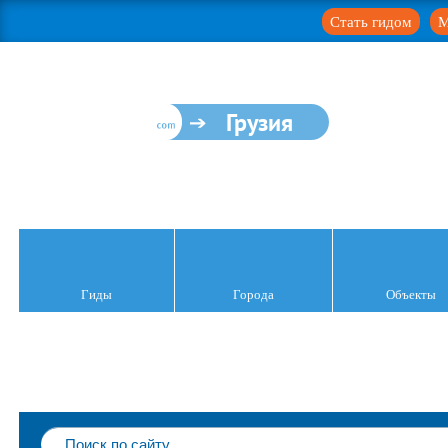
Стать гидом
М
Грузия
Гиды
Города
Объекты