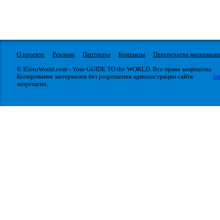
О проекте
Реклама
Партнеры
Контакты
Перепечатка материало
© IGotoWorld.com - Your GUIDE TO the WORLD. Все права защищены.
Копирование материалов без разрешения администрации сайта
ip
запрещено.