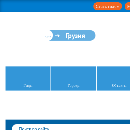
Стать гидом
М
Грузия
Гиды
Города
Объекты