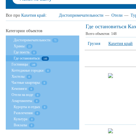
Все про
Кахетия край
:
Достопримечательности
—
Отели
—
Ту
Где остановиться Ка
Категории объектов
Всего объектов:
148
Достопримечательности
71
Грузия
Кахетия край
Храмы
22
Где поесть
0
Где остановиться
148
Гостиницы
148
Коттеджные городки
0
Хостелы
0
Частные квартиры
0
Кемпинги
0
Отели на воде
0
Апартаменты
0
Курорты и отдых
0
Развлечения
0
Культура
0
Вокзалы
0