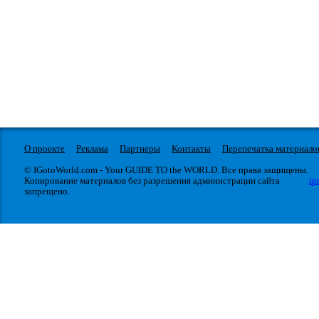
О проекте
Реклама
Партнеры
Контакты
Перепечатка материало
© IGotoWorld.com - Your GUIDE TO the WORLD. Все права защищены.
Копирование материалов без разрешения администрации сайта
ip
запрещено.