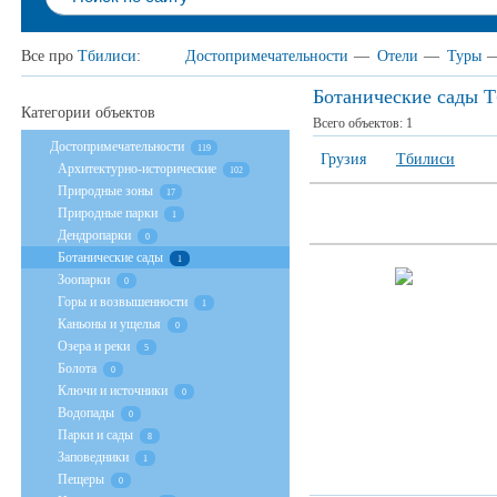
Все про
Тбилиси
:
Достопримечательности
—
Отели
—
Туры
Ботанические сады 
Категории объектов
Всего объектов:
1
Достопримечательности
119
Грузия
Тбилиси
Архитектурно-исторические
102
Природные зоны
17
Природные парки
1
Дендропарки
0
Ботанические сады
1
Зоопарки
0
Горы и возвышенности
1
Каньоны и ущелья
0
Озера и реки
5
Болота
0
Ключи и источники
0
Водопады
0
Парки и сады
8
Заповедники
1
Пещеры
0