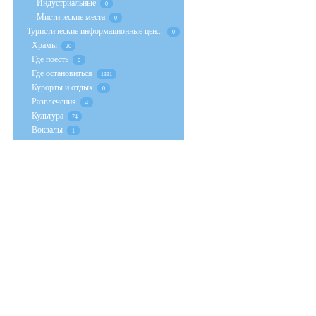
Индустриальные
0
Мистические места
0
Туристические информационные цен...
0
Храмы
20
Где поесть
0
Где остановиться
1331
Курорты и отдых
0
Развлечения
4
Культура
74
Вокзалы
1