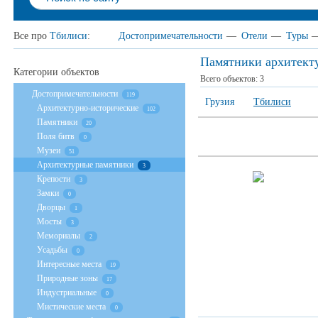
Все про
Тбилиси
:
Достопримечательности
—
Отели
—
Туры
Памятники архитект
Категории объектов
Всего объектов:
3
Достопримечательности
119
Грузия
Тбилиси
Архитектурно-исторические
102
Памятники
20
Поля битв
0
Музеи
51
Архитектурные памятники
3
Крепости
3
Замки
0
Дворцы
1
Мосты
3
Мемориалы
2
Усадьбы
0
Интересные места
19
Природные зоны
17
Индустриальные
0
Мистические места
0