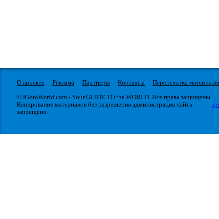
О проекте
Реклама
Партнеры
Контакты
Перепечатка материало
© IGotoWorld.com - Your GUIDE TO the WORLD. Все права защищены.
Копирование материалов без разрешения администрации сайта
ip
запрещено.