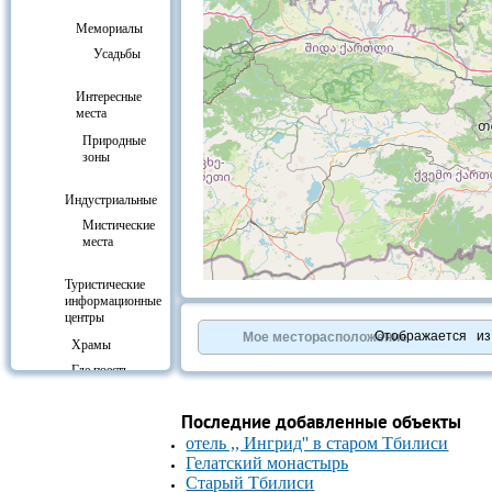
Мемориалы
Усадьбы
Интересные
места
Природные
зоны
Индустриальные
Мистические
места
Туристические
+
−
информационные
⇧
центры
©
OpenStreetMap
contributors.
Отображается
и
Мое месторасположение
Храмы
»
Где поесть
Где
остановиться
Последние добавленные объекты
Курорты и
отель ,, Ингрид'' в старом Тбилиси
отдых
Гелатский монастырь
Развлечения
Старый Тбилиси