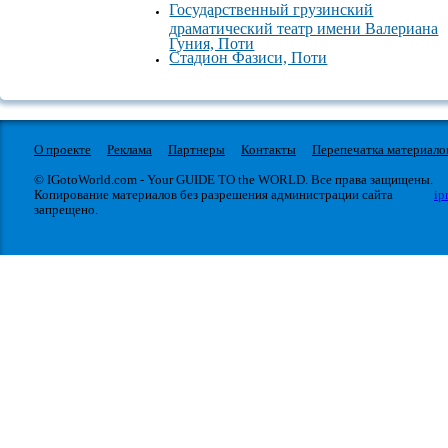
Государственный грузинский
Культура
драматический театр имени Валериана
Вокзалы
Гуния, Поти
Стадион Фазиси, Поти
О проекте
Реклама
Партнеры
Контакты
Перепечатка материало
© IGotoWorld.com - Your GUIDE TO the WORLD. Все права защищены.
Копирование материалов без разрешения администрации сайта
ip
запрещено.