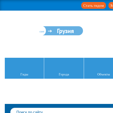
Стать гидом
М
Грузия
Гиды
Города
Объекты