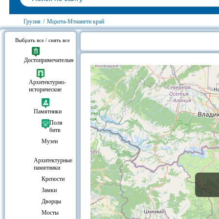
Грузия
/
Мцхета-Мтианети край
Выбрать все / снять все
Музеи Мцхета-Мтианети край, Гру
Достопримечательности
Архитектурно-
исторические
Памятники
Поля
битв
Музеи
Архитектурные
памятники
Крепости
Замки
Дворцы
Мосты