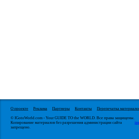
О проекте
Реклама
Партнеры
Контакты
Перепечатка материало
© IGotoWorld.com - Your GUIDE TO the WORLD. Все права защищены.
Копирование материалов без разрешения администрации сайта
ip
запрещено.