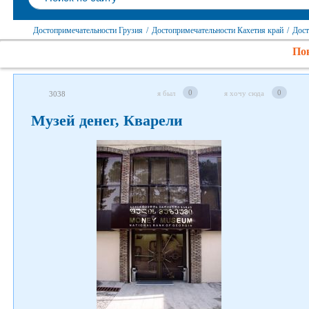
Достопримечательности Грузия
/
Достопримечательности Кахетия край
/
Дост
Пок
0
0
я был
я хочу сюда
3038
Музей денег, Кварели
Следите за нами в соцсетях