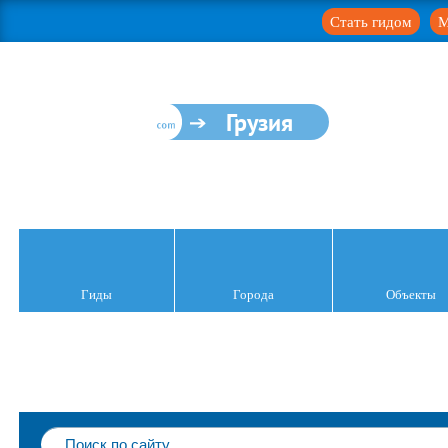
Стать гидом
М
Грузия
Гиды
Города
Объекты