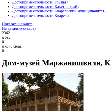
Достопримечательности Грузия
/
Достопримечательности Кахетия край
/
Достопримечательности Кварельский муниципалитет
/
Достопримечательности Кварели
Показать на карте
На детальную карту
2362
я был
0
я хочу сюда
0
Дом-музей Маржанишвили, К