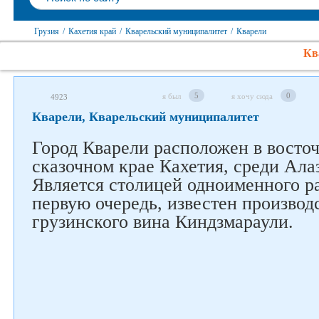
Грузия
/
Кахетия край
/
Кварельский муниципалитет
/
Кварели
Кв
5
0
я был
я хочу сюда
4923
Кварели, Кварельский муниципалитет
Город Кварели расположен в восточ
сказочном крае Кахетия, среди Ала
Является столицей одноименного ра
первую очередь, известен производ
грузинского вина Киндзмараули.