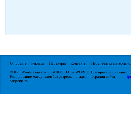
О проекте
Реклама
Партнеры
Контакты
Перепечатка материало
© IGotoWorld.com - Your GUIDE TO the WORLD. Все права защищены.
Копирование материалов без разрешения администрации сайта
ip
запрещено.