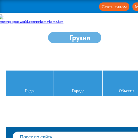
Стать гидом
М
Грузия
Гиды
Города
Объекты