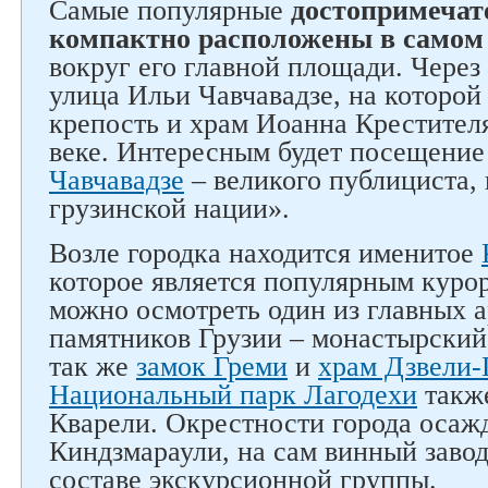
Самые популярные
достопримечат
компактно расположены в самом 
вокруг его главной площади. Через 
улица Ильи Чавчавадзе, на которой
крепость и храм Иоанна Крестител
веке. Интересным будет посещени
Чавчавадзе
– великого публициста,
грузинской нации».
Следите за нами в соцсетях
Возле городка находится именитое
которое является популярным куро
можно осмотреть один из главных 
памятников Грузии – монастырски
так же
замок Греми
и
храм Дзвели-
Национальный парк Лагодехи
также
Кварели. Окрестности города оса
Киндзмараули, на сам винный завод
составе экскурсионной группы.