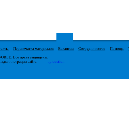
такты
Перепечатка материалов
Вакансии
Сотрудничество
Помощь
 WORLD. Все права защищены.
я администрации сайта
iproaction