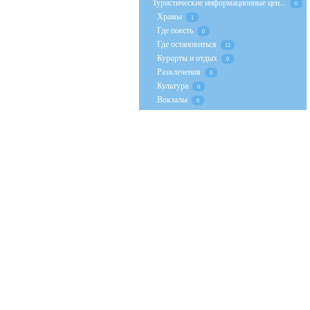
Туристические информационные цен...
0
Храмы
1
Где поесть
0
Где остановиться
12
Курорты и отдых
0
Развлечения
0
Культура
0
Вокзалы
0