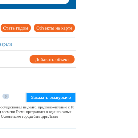
Стать гидом
Объекты на карте
варели
Добавить объект
0
Заказать экскурсию
росуществовал не долго, предположительно с 16
од времени Греми превратился в один из самых
 Основателем города был царь Леван