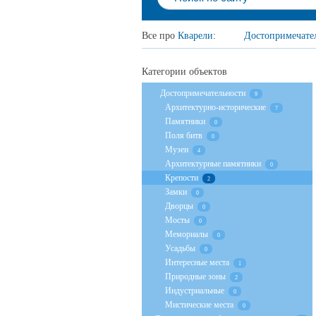
Все про
Кварели
:
Достопримечате
Категории объектов
Достопримечательности
9
Архитектурно-исторические
7
Памятники
0
Поля битв
0
Музеи
4
Архитектурные памятники
0
Крепости
2
Замки
0
Дворцы
0
Мосты
0
Мемориалы
0
Усадьбы
0
Интересные места
1
Природные зоны
2
Индустриальные
0
Мистические места
0