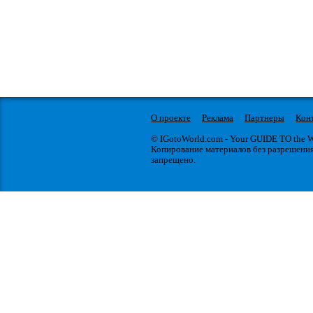
О проекте
Реклама
Партнеры
Кон
© IGotoWorld.com - Your GUIDE TO the
Копирование материалов без разрешени
запрещено.