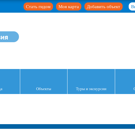
Стать гидом
Моя карта
Добавить объект
В
зия
да
Объекты
Туры и экскурсии