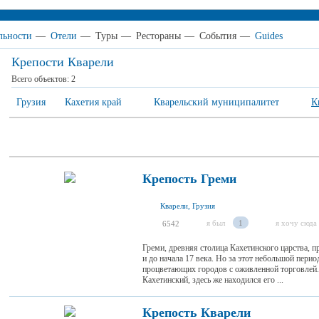
льности
—
Отели
—
Туры
—
Рестораны
—
События
—
Guides
Крепости Кварели
Всего объектов:
2
Грузия
Кахетия край
Кварельский муниципалитет
К
Крепость Греми
Кварели, Грузия
я был
1
я хочу сюда
6542
Греми, древняя столица Кахетинского царства, п
и до начала 17 века. Но за этот небольшой пери
процветающих городов с оживленной торговлей.
Кахетинский, здесь же находился его ...
Крепость Кварели