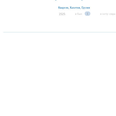
Кварели, Кахетия, Грузия
я был
1
я хочу сюда
2525