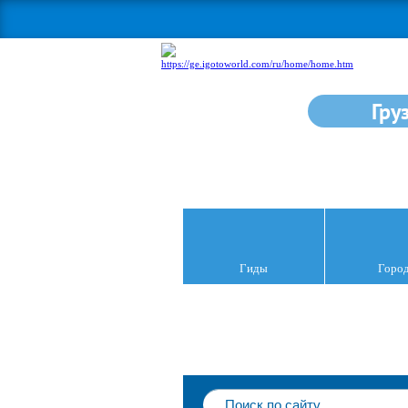
Гру
Гиды
Горо