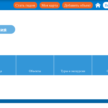
Стать гидом
Моя карта
Добавить объект
В
зия
да
Объекты
Туры и экскурсии