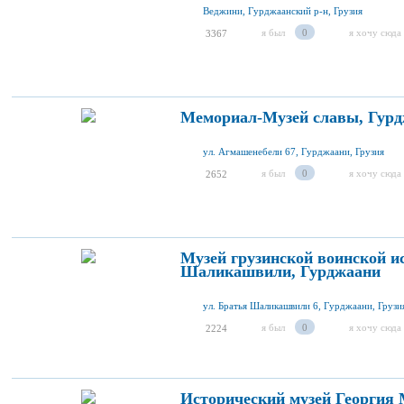
Веджини, Гурджаанский р-н, Грузия
я был
0
я хочу сюда
3367
Мемориал-Музей славы, Гур
ул. Агмашенебели 67, Гурджаани, Грузия
я был
0
я хочу сюда
2652
Музей грузинской воинской 
Шаликашвили, Гурджаани
ул. Братья Шаликашвили 6, Гурджаани, Грузи
я был
0
я хочу сюда
2224
Исторический музей Георгия 