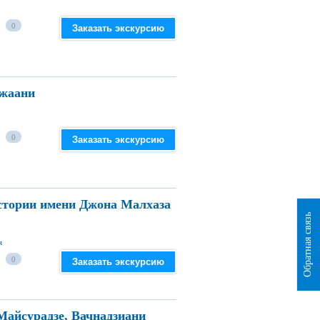
0
Заказать экскурсию
джаани
0
Заказать экскурсию
истории имени Джона Малхаза
Обратная связь
я
0
Заказать экскурсию
Майсурадзе, Вачнадзиани