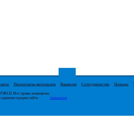
такты
Перепечатка материалов
Вакансии
Сотрудничество
Помощь
 WORLD. Все права защищены.
я администрации сайта
iproaction