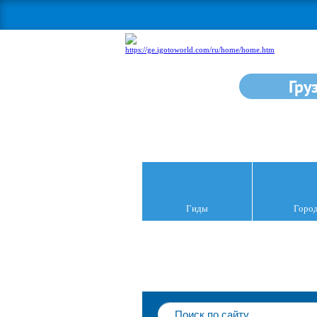
Гру
Гиды
Горо