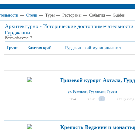
тельности
—
Отели
—
Туры
—
Рестораны
—
События
—
Guides
Архитектурно - Исторические достопримечательности
Гурджаани
Всего объектов:
7
Грузия
Кахетия край
Гурджаанский муниципалитет
Грязевой курорт Ахтала, Гур
ул. Руставели, Гурджаани, Грузия
я был
1
я хочу сюда
3254
Крепость Веджини и монасты