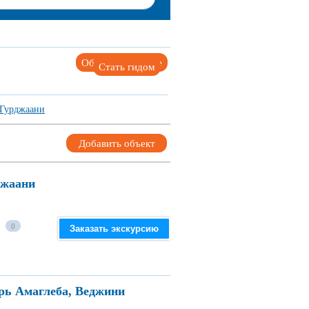
Объекты на карте
Стать гидом
Гурджаани
Добавить объект
джаани
0
Заказать экскурсию
рь Амаглеба, Веджини