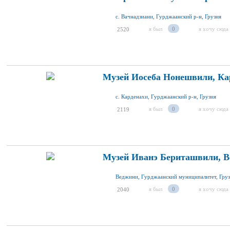
с. Вачнадзиани, Гурджаанcкий р-н, Грузия
я был
0
я хочу сюда
2520
Музей Иосеба Нонешвили, Ка
c. Карденахи, Гурджаанский р-н, Грузия
я был
0
я хочу сюда
2119
Музей Иванэ Бериташвили, 
Веджини, Гурджаанский муниципалитет, Гру
я был
0
я хочу сюда
2040