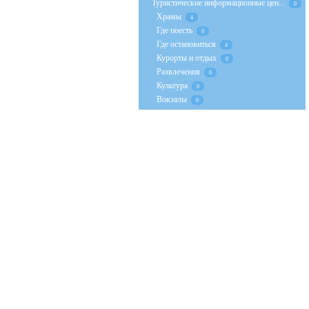
Туристические информационные цен...
0
Храмы
4
Где поесть
0
Где остановиться
4
Курорты и отдых
0
Развлечения
0
Культура
0
Вокзалы
0