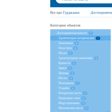
Все про
Гурджаани
:
Достопримеча
Категории объектов
Достопримечательности
7
Архитектурно-исторические
7
Памятники
0
Поля битв
0
Музеи
4
Архитектурные памятники
0
Крепости
1
Замки
0
Дворцы
0
Мосты
0
Мемориалы
1
Усадьбы
0
Интересные места
1
Природные зоны
0
Индустриальные
0
Мистические места
0