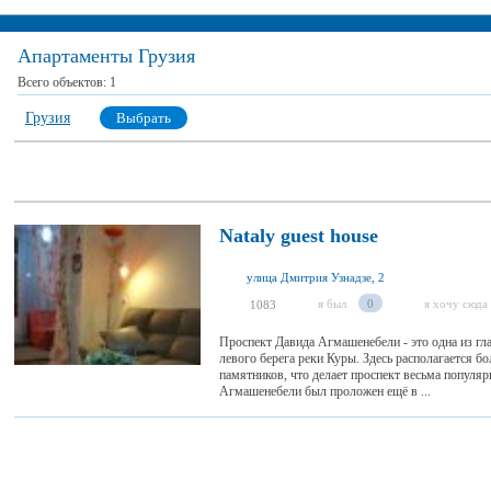
Апартаменты Грузия
Всего объектов:
1
Грузия
Выбрать
Nataly guest house
улица Дмитрия Узнадзе, 2
я был
0
я хочу сюда
1083
Проспект Давида Агмашенебели - это одна из гл
левого берега реки Куры. Здесь располагается б
памятников, что делает проспект весьма популя
Aгмашенебели был проложен ещё в ...