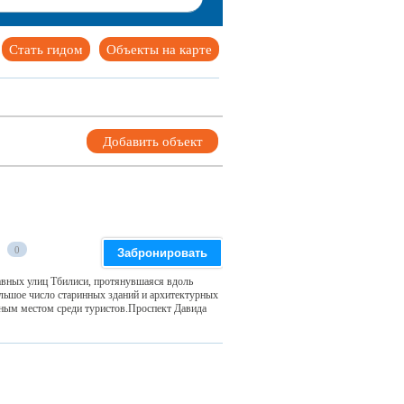
Стать гидом
Объекты на карте
Добавить объект
0
Забронировать
авных улиц Тбилиси, протянувшаяся вдоль
ольшое число старинных зданий и архитектурных
рным местом среди туристов.Проспект Давида