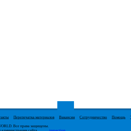
такты
Перепечатка материалов
Вакансии
Сотрудничество
Помощь
 WORLD. Все права защищены.
я администрации сайта
iproaction