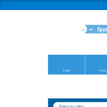
Гру
Гиды
Горо