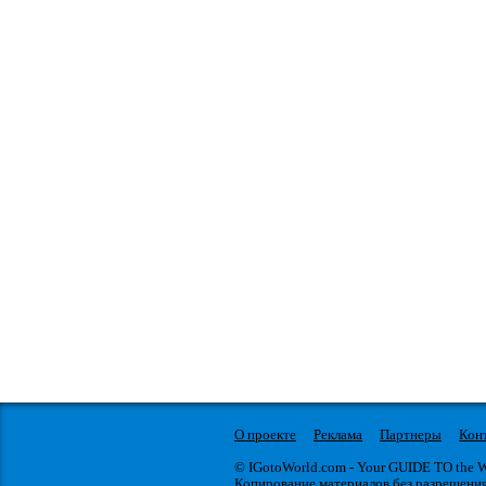
О проекте
Реклама
Партнеры
Кон
© IGotoWorld.com - Your GUIDE TO the
Копирование материалов без разрешени