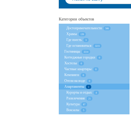
Категории объектов
Достопримечательности
506
Храмы
126
Где поесть
3
Где остановиться
3215
Гостиницы
3214
Коттеджные городки
0
Хостелы
0
Частные квартиры
0
Кемпинги
0
Отели на воде
0
Апартаменты
1
Курорты и отдых
4
Развлечения
21
Культура
87
Вокзалы
5