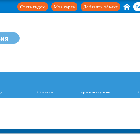
Стать гидом
Моя карта
Добавить объект
В
зия
да
Объекты
Туры и экскурсии