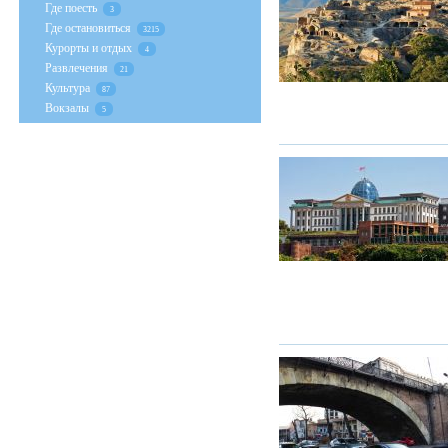
Где поесть
3
Где остановиться
3215
Курорты и отдых
4
Развлечения
21
Культура
87
Вокзалы
5