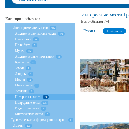
Интересные места Гр
Категории объектов
Всего объектов:
74
Достопримечательности
506
Грузия
Выбрать
Архитектурно-исторические
372
Памятники
28
Поля битв
0
Музеи
164
Архитектурные памятники
24
Крепости
60
Замки
3
Дворцы
5
Мосты
11
Мемориалы
3
Усадьбы
1
Интересные места
74
Природные зоны
135
Индустриальные
1
Мистические места
0
Туристические информационные цен...
0
Храмы
126