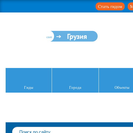
Стать гидом
М
Грузия
Гиды
Города
Объекты