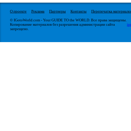
О проекте
Реклама
Партнеры
Контакты
Перепечатка материало
© IGotoWorld.com - Your GUIDE TO the WORLD. Все права защищены.
Копирование материалов без разрешения администрации сайта
ip
запрещено.