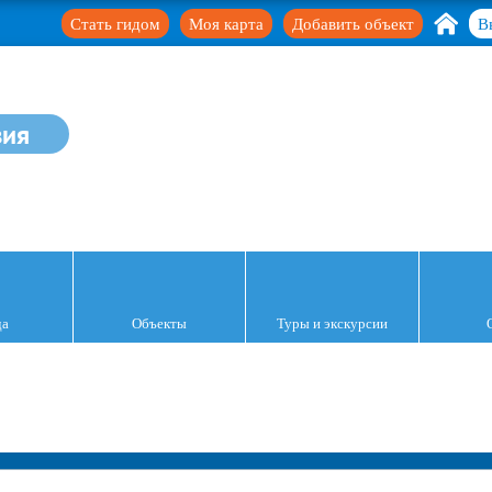
Стать гидом
Моя карта
Добавить объект
В
зия
да
Объекты
Туры и экскурсии