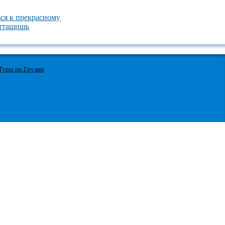
ся к прекрасному
 оттащишь
Туры по Грузии