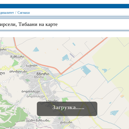
ципалитет
/
Сигнахи
ирсели, Тибаани на карте
Загрузка......