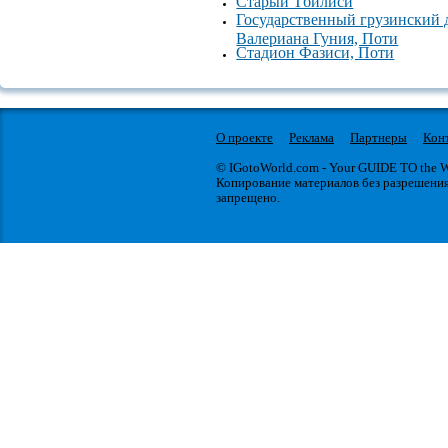
Старый Тбилиси
Государственный грузинский 
Валериана Гуния, Поти
Стадион Фазиси, Поти
О проекте
Реклама
Партнеры
Кон
© IGotoWorld.com - Your GUIDE TO the
Копирование материалов без разрешени
запрещено.