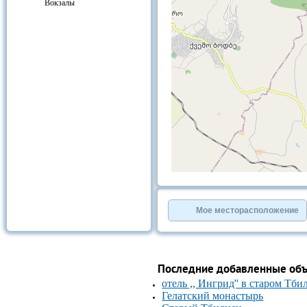
Вокзалы
+
−
⇧
©
OpenStreetMap
contributors.
Мое месторасположение
»
Последние добавленные об
отель ,, Ингрид'' в старом Тби
Гелатский монастырь