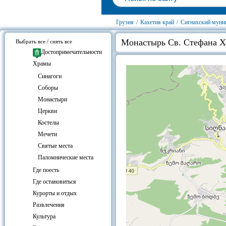
Грузия
/
Кахетия край
/
Сигнахский муни
Монастырь Св. Стефана Х
Выбрать все / снять все
Достопримечательности
Храмы
Cинагоги
Соборы
Монастыри
Церкви
Костелы
Мечети
Святые места
Паломнические места
Где поесть
Где остановиться
Курорты и отдых
Развлечения
Культура