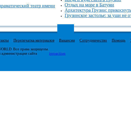
Отдых на море в Батуми
драматический театр имени
Архитектура Грузии: прикоснуть
Грузинское застолье: за уши не
такты
Перепечатка материалов
Вакансии
Сотрудничество
Помощь
 WORLD. Все права защищены.
я администрации сайта
iproaction