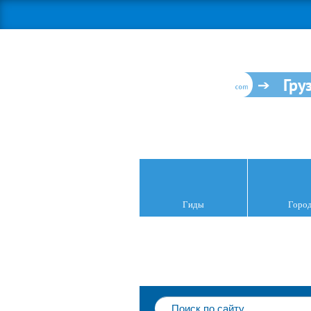
Гру
Гиды
Горо