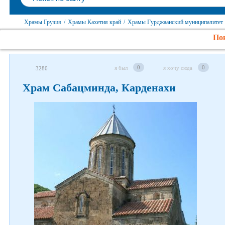
Храмы Грузия
/
Храмы Кахетия край
/
Храмы Гурджаанский муниципалитет
Пок
0
0
я был
я хочу сюда
3280
Храм Сабацминда, Карденахи
Следите за нами в соцсетях