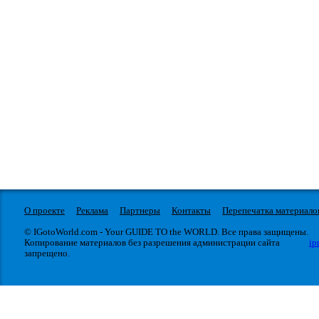
О проекте
Реклама
Партнеры
Контакты
Перепечатка материало
© IGotoWorld.com - Your GUIDE TO the WORLD. Все права защищены.
Копирование материалов без разрешения администрации сайта
ip
запрещено.