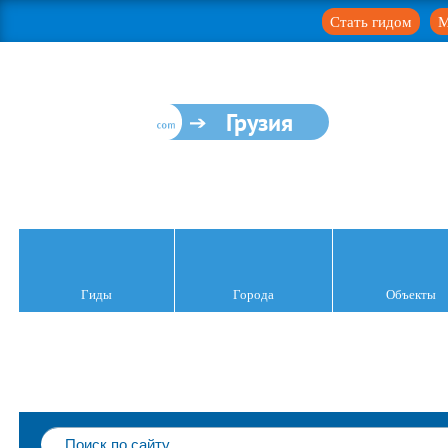
Стать гидом
М
Грузия
Гиды
Города
Объекты