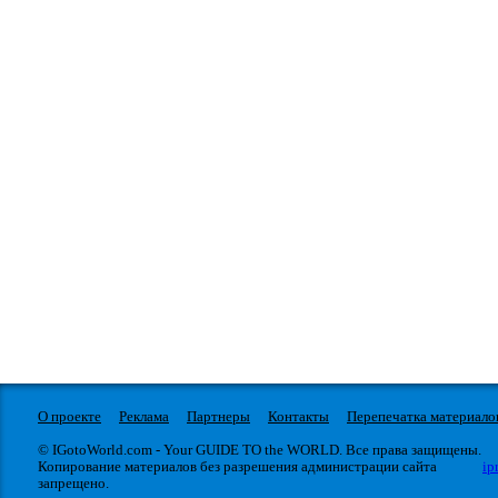
О проекте
Реклама
Партнеры
Контакты
Перепечатка материало
© IGotoWorld.com - Your GUIDE TO the WORLD. Все права защищены.
Копирование материалов без разрешения администрации сайта
ip
запрещено.