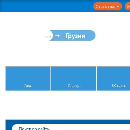
Стать гидом
М
Грузия
Гиды
Города
Объекты