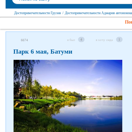
Достопримечательности Грузия
/
Достопримечательности Аджария автономна
Пок
4
1
я был
я хочу сюда
6674
Парк 6 мая, Батуми
Следите за нами в соцсетях