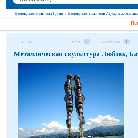
Достопримечательности Грузия
/
Достопримечательности Аджария автономна
Пок
7
1
я был
я хочу сюда
13073
Металлическая скульптура Любовь, Б
Следите за нами в соцсетях