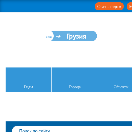
Стать гидом
М
Грузия
Гиды
Города
Объекты