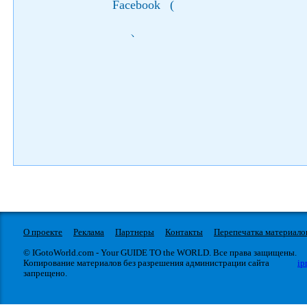
Facebook
(
)
О проекте
Реклама
Партнеры
Контакты
Перепечатка материало
© IGotoWorld.com - Your GUIDE TO the WORLD. Все права защищены.
Копирование материалов без разрешения администрации сайта
ip
запрещено.