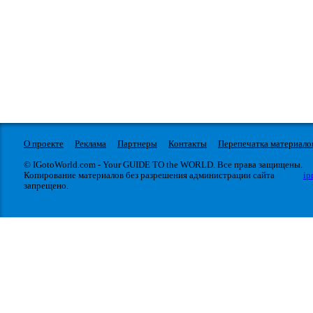
О проекте
Реклама
Партнеры
Контакты
Перепечатка материало
© IGotoWorld.com - Your GUIDE TO the WORLD. Все права защищены.
Копирование материалов без разрешения администрации сайта
ip
запрещено.