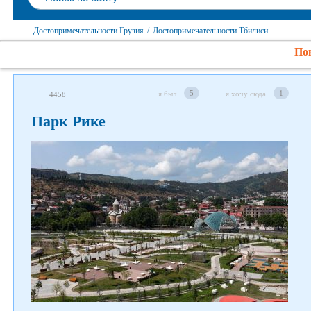
Достопримечательности Грузия
/
Достопримечательности Тбилиси
Пок
5
1
я был
я хочу сюда
4458
Парк Рике
Следите за нами в соцсетях