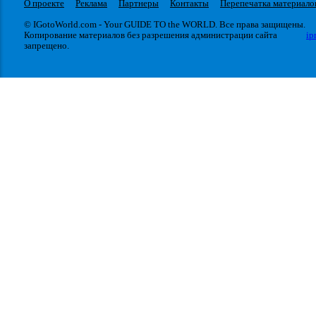
О проекте
Реклама
Партнеры
Контакты
Перепечатка материало
© IGotoWorld.com - Your GUIDE TO the WORLD. Все права защищены.
Копирование материалов без разрешения администрации сайта
ip
запрещено.