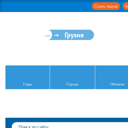
Стать гидом
М
Грузия
Гиды
Города
Объекты