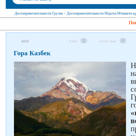
Достопримечательности Грузия
/
Достопримечательности Мцхета-Мтианети к
Пок
2
1
я был
я хочу сюда
6059
Гора Казбек
Н
н
в
с
Г
г
«
в
п