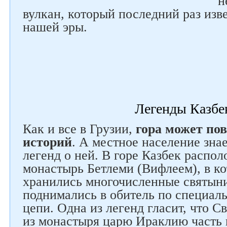
н
вулкан, который последний раз изве
нашей эры.
Легенды Казбе
Как и все в Грузии,
гора может по
Следите за нами в соцсетях
историй
. А местное население зна
легенд о ней. В горе Казбек распо
монастырь Бетлеми (Вифлеем), в ко
хранились многочисленные святыни
поднимались в обитель по специал
цепи. Одна из легенд гласит, что 
из монастыря царю Ираклию часть 