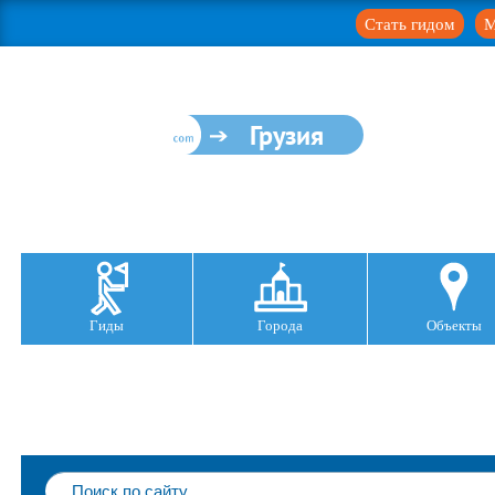
Стать гидом
М
Грузия
Гиды
Города
Объекты