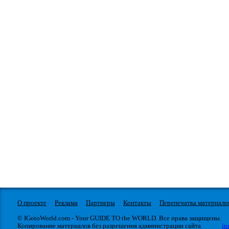
О проекте
Реклама
Партнеры
Контакты
Перепечатка материало
© IGotoWorld.com - Your GUIDE TO the WORLD. Все права защищены.
Копирование материалов без разрешения администрации сайта
ip