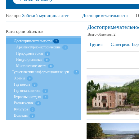
Все про
Хобский муниципалитет
:
Достопримечательности
—
О
Достопримечательно
Категории объектов
Всего объектов:
2
Достопримечательности
2
Грузия
Самегрело-Вер
Архитектурно-исторические
1
Природные зоны
1
Индустриальные
0
Мистические места
0
Туристические информационные цен...
0
Храмы
0
Где поесть
0
Где остановиться
0
Курорты и отдых
0
Развлечения
0
Культура
0
Вокзалы
0