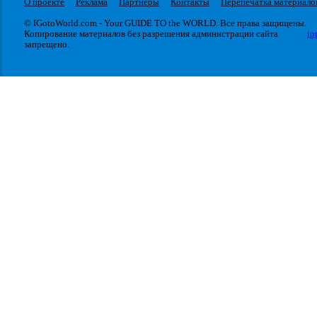
О проекте
Реклама
Партнеры
Контакты
Перепечатка материало
© IGotoWorld.com - Your GUIDE TO the WORLD. Все права защищены.
Копирование материалов без разрешения администрации сайта
ip
запрещено.