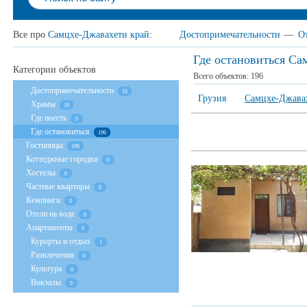
Все про
Самцхе-Джавахети край
:
Достопримечательности
—
О
Где остановиться Са
Категории объектов
Всего объектов:
196
Достопримечательности
33
Грузия
Самцхе-Джава
Храмы
19
Где поесть
0
Где остановиться
196
Гостиницы
196
Коттеджные городки
0
Хостелы
0
Частные квартиры
0
Кемпинги
0
Отели на воде
0
Апартаменты
0
Курорты и отдых
1
Развлечения
0
Культура
0
Вокзалы
0