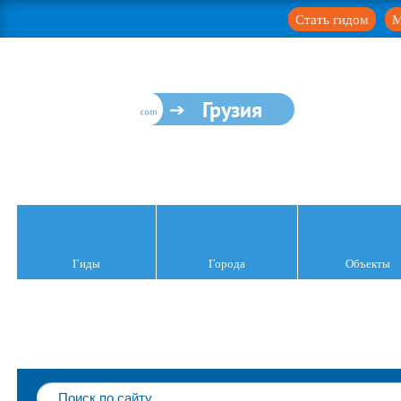
Стать гидом
М
Грузия
Гиды
Города
Объекты