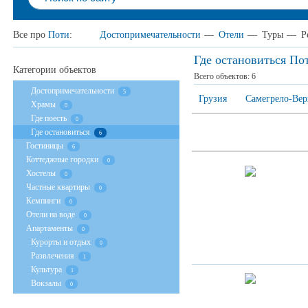
Все про
Поти
:
Достопримечательности
—
Отели
—
Туры
—
Р
Где остановиться По
Категории объектов
Всего объектов:
6
Достопримечательности
5
Грузия
Самегрело-Вер
Храмы
0
Где поесть
0
Где остановиться
6
Гостиницы
6
Коттеджные городки
0
Хостелы
0
Частные квартиры
0
Кемпинги
0
Отели на воде
0
Апартаменты
0
Курорты и отдых
0
Развлечения
1
Культура
1
Вокзалы
0