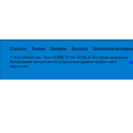
О проекте
Реклама
Партнеры
Контакты
Перепечатка материало
© IGotoWorld.com - Your GUIDE TO the WORLD. Все права защищены.
Копирование материалов без разрешения администрации сайта
ip
запрещено.