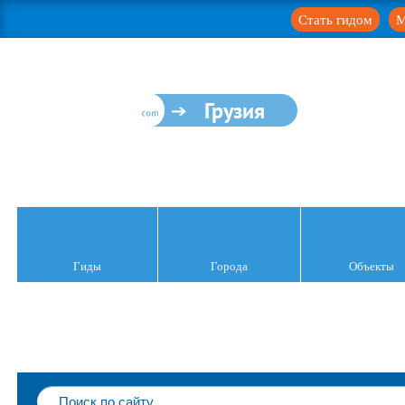
Стать гидом
М
Грузия
Гиды
Города
Объекты