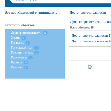
Все про
Мцхетский муниципалитет
:
Достопримечательности
—
Достопримечательно
Категории объектов
Всего объектов:
18
Достопримечательности
12
Достопримечательности Г
Храмы
5
Достопримечательности 
Где поесть
1
Где остановиться
41
Курорты и отдых
0
Развлечения
0
Культура
0
Вокзалы
0