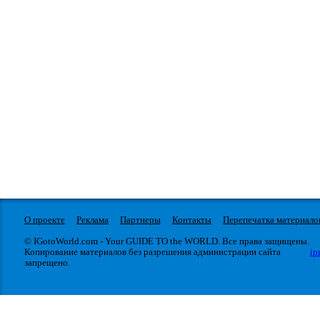
О проекте
Реклама
Партнеры
Контакты
Перепечатка материало
© IGotoWorld.com - Your GUIDE TO the WORLD. Все права защищены.
Копирование материалов без разрешения администрации сайта
ip
запрещено.