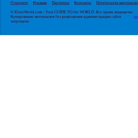
О проекте
Реклама
Партнеры
Контакты
Перепечатка материало
© IGotoWorld.com - Your GUIDE TO the WORLD. Все права защищены.
Копирование материалов без разрешения администрации сайта
ip
запрещено.