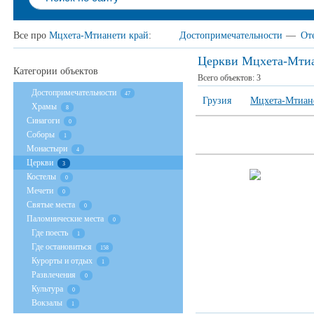
Все про
Мцхета-Мтианети край
:
Достопримечательности
—
От
Церкви Мцхета-Мтиа
Категории объектов
Всего объектов:
3
Достопримечательности
47
Грузия
Мцхета-Мтиан
Храмы
8
Cинагоги
0
Соборы
1
Монастыри
4
Церкви
3
Костелы
0
Мечети
0
Святые места
0
Паломнические места
0
Где поесть
1
Где остановиться
158
Курорты и отдых
1
Развлечения
0
Культура
0
Вокзалы
1