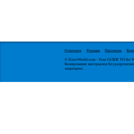
О проекте
Реклама
Партнеры
Кон
© IGotoWorld.com - Your GUIDE TO the
Копирование материалов без разрешени
запрещено.