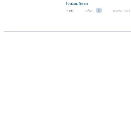
Рустави, Грузия
я был
0
я хочу сюда
3491