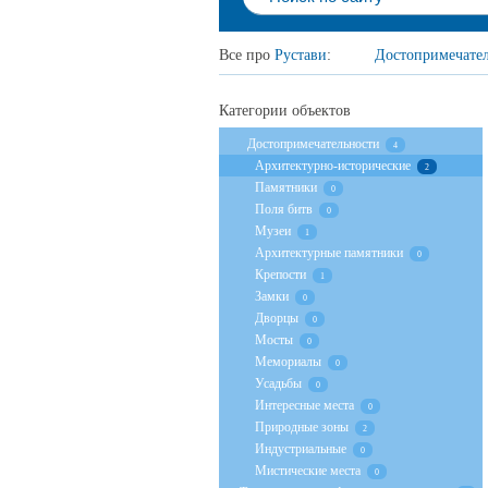
Все про
Рустави
:
Достопримечате
Категории объектов
Достопримечательности
4
Архитектурно-исторические
2
Памятники
0
Поля битв
0
Музеи
1
Архитектурные памятники
0
Крепости
1
Замки
0
Дворцы
0
Мосты
0
Мемориалы
0
Усадьбы
0
Интересные места
0
Природные зоны
2
Индустриальные
0
Мистические места
0