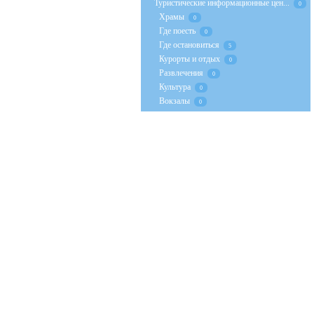
Туристические информационные цен...
0
Храмы
0
Где поесть
0
Где остановиться
5
Курорты и отдых
0
Развлечения
0
Культура
0
Вокзалы
0