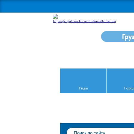
Гру
Гиды
Горо