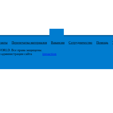
такты
Перепечатка материалов
Вакансии
Сотрудничество
Помощь
 WORLD. Все права защищены.
я администрации сайта
iproaction