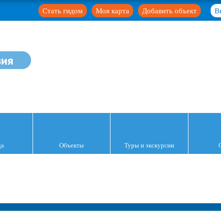
Стать гидом
Моя карта
Добавить объект
В
зия
да
Объекты
Туры и экскурсии