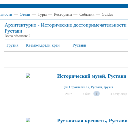
льности
—
Отели
—
Туры
—
Рестораны
—
События
—
Guides
Архитектурно - Исторические достопримечательности
Рустави
Всего объектов:
2
Грузия
Квемо-Картли край
Рустави
Исторический музей, Рустави
ул. Строителей 17, Рустави, Грузия
я был
1
я хочу сюда
2807
Руставская крепость, Рустави