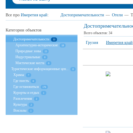
Все про
Имеретия край
:
Достопримечательности
—
Отели
—
Т
Достопримечательно
Категории объектов
Всего объектов:
34
Достопримечательности
33
Грузия
Имеретия край
Архитектурно-исторические
18
Природные зоны
15
Индустриальные
0
Мистические места
0
Туристические информационные цен...
0
Храмы
7
Где поесть
0
Где остановиться
176
Курорты и отдых
1
Развлечения
2
Культура
2
Вокзалы
1