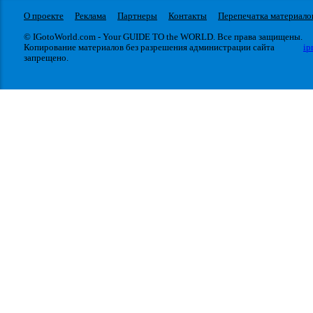
О проекте
Реклама
Партнеры
Контакты
Перепечатка материало
© IGotoWorld.com - Your GUIDE TO the WORLD. Все права защищены.
Копирование материалов без разрешения администрации сайта
ip
запрещено.