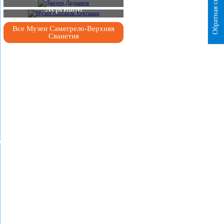
Обратная связь
Хергиани
Все Музеи Самегрело-Верхняя
Сванетия