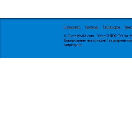
О проекте
Реклама
Партнеры
Кон
© IGotoWorld.com - Your GUIDE TO the
Копирование материалов без разрешени
запрещено.