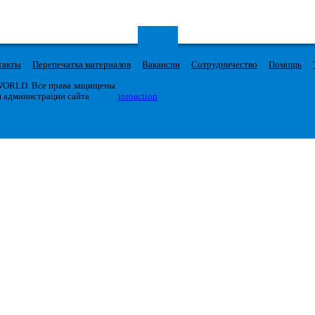
такты
Перепечатка материалов
Вакансии
Сотрудничество
Помощь
 WORLD. Все права защищены.
я администрации сайта
iproaction