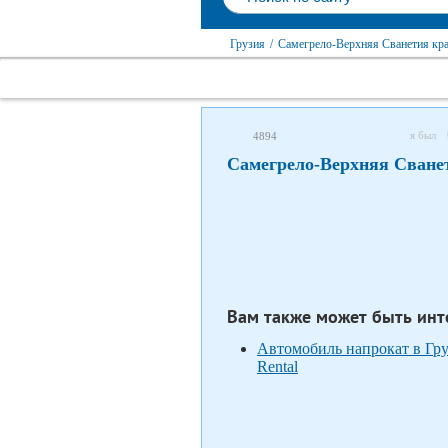
Грузия
/
Самегрело-Верхняя Сванетия кр
я был
4894
Самегрело-Верхняя Сванет
Вам также может быть инт
Автомобиль напрокат в Гру
Rental