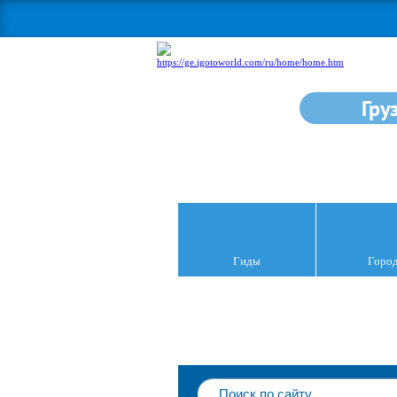
Гру
Гиды
Горо