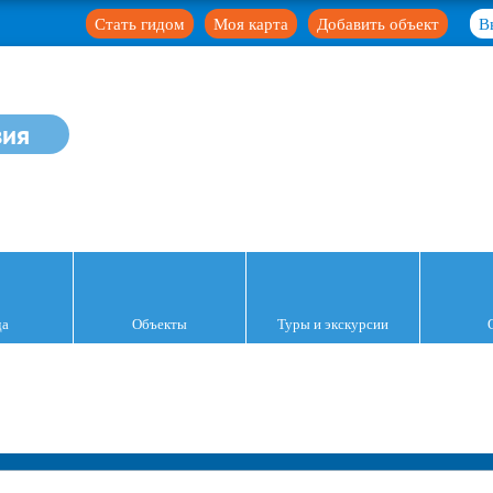
Стать гидом
Моя карта
Добавить объект
В
зия
да
Объекты
Туры и экскурсии