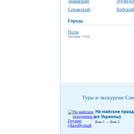
Абашский
Зугдидс
Сенакский
Хобски
города
Поти
Население: 47500
Туры и экскурсии Сам
На майские празд
из Украины)
День 1 — День 2