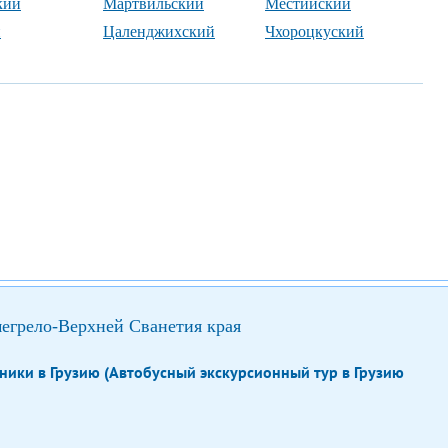
кий
Мартвильский
Местийский
й
Цаленджихский
Чхороцкуский
егрело-Верхней Сванетия края
ники в Грузию (Автобусный экскурсионный тур в Грузию