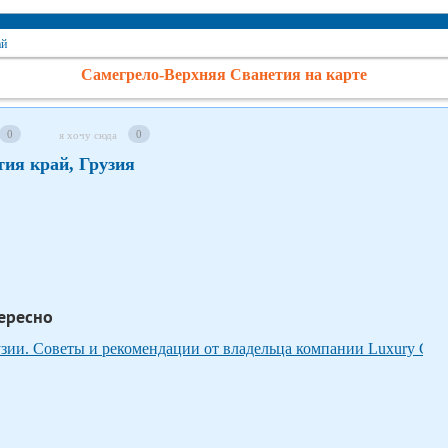
ай
Самегрело-Верхняя Сванетия на карте
0
0
я хочу сюда
ия край, Грузия
ересно
зии. Советы и рекомендации от владельца компании Luxury Car