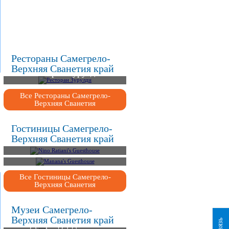
.
.
.
Рестораны Самегрело-
Верхняя Сванетия край
Ресторан Зурулди
Все Рестораны Самегрело-
Верхняя Сванетия
Гостиницы Самегрело-
Верхняя Сванетия край
Nino Ratiani's Guesthouse
Manana's Guesthouse
Все Гостиницы Самегрело-
Верхняя Сванетия
Музеи Самегрело-
Верхняя Сванетия край
Дворец Дадианов
Музей Михаила