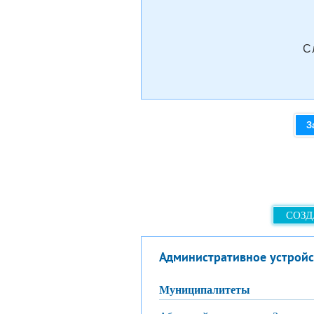
С
З
СОЗД
Административное устройс
муниципалитеты