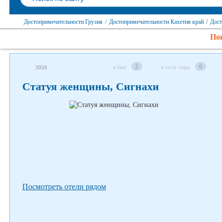
Достопримечательности Грузия
/
Достопримечательности Кахетия край
/
Дост
Пок
Следите за нами в соцсетях
2
0
я был
я хочу сюда
3059
Статуя женщины, Сигнахи
Посмотреть отели рядом