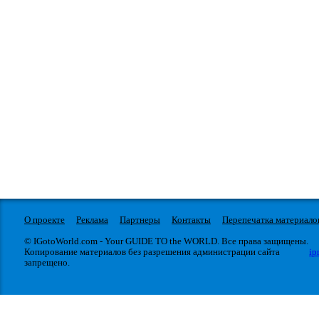
О проекте
Реклама
Партнеры
Контакты
Перепечатка материало
© IGotoWorld.com - Your GUIDE TO the WORLD. Все права защищены.
Копирование материалов без разрешения администрации сайта
ip
запрещено.