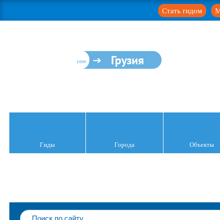
Стать гидом
М
Грузия
Гиды
Города
Объекты