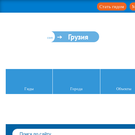
Стать гидом
М
Грузия
Гиды
Города
Объекты