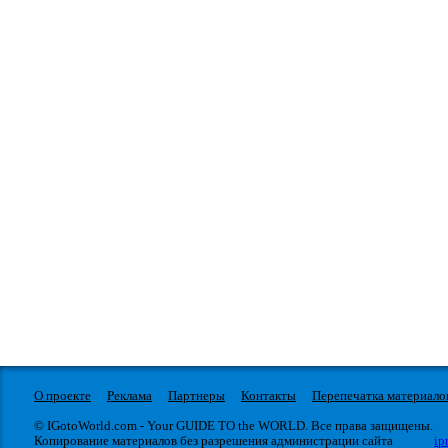
О проекте
Реклама
Партнеры
Контакты
Перепечатка материало
© IGotoWorld.com - Your GUIDE TO the WORLD. Все права защищены.
Копирование материалов без разрешения администрации сайта
ip