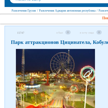
Развлечения Грузия
/
Развлечения Аджария автономная республика
/
Развле
Пок
0
0
я был
я хочу сюда
15747
Парк аттракционов Цицинатела, Кобул
Следите за нами в соцсетях