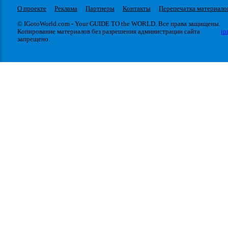
О проекте
Реклама
Партнеры
Контакты
Перепечатка материало
© IGotoWorld.com - Your GUIDE TO the WORLD. Все права защищены.
Копирование материалов без разрешения администрации сайта
ip
запрещено.