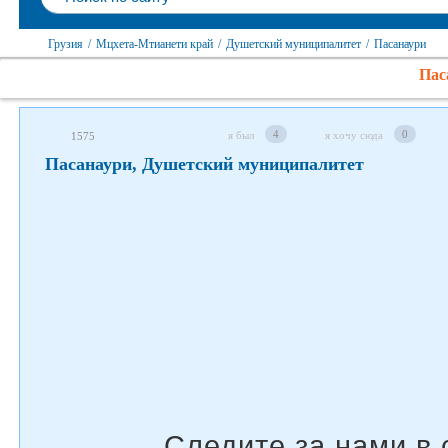
Грузия
/
Мцхета-Мтианети край
/
Душетский муниципалитет
/
Пасанаури
Следите за нами в соцсетях
Пас
4
0
я был
я хочу сюда
1575
Пасанаури, Душетский муниципалитет