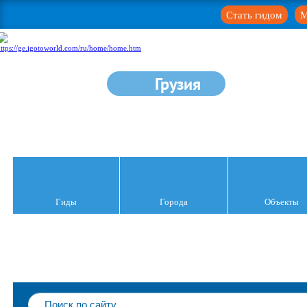
Стать гидом
М
Грузия
Гиды
Города
Объекты