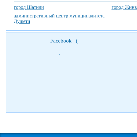
город Шатили
город Жинв
административный центр муниципалитета
Душети
Facebook
(
)